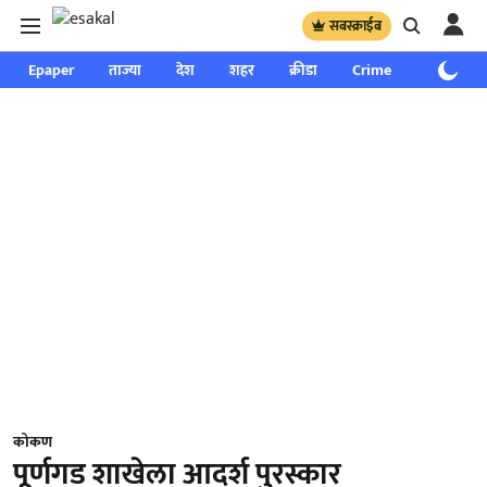
सबस्क्राईब
Epaper
ताज्या
देश
शहर
क्रीडा
Crime
साप्ताहिक
कोकण
पूर्णगड शाखेला आदर्श पुरस्कार