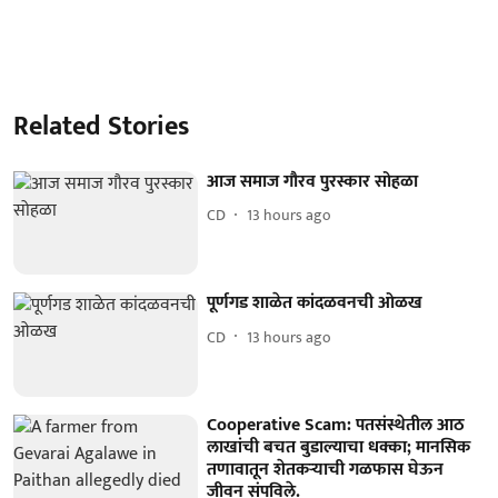
Related Stories
आज समाज गौरव पुरस्कार सोहळा
CD
13 hours ago
पूर्णगड शाळेत कांदळवनची ओळख
CD
13 hours ago
Cooperative Scam: पतसंस्थेतील आठ
लाखांची बचत बुडाल्याचा धक्का; मानसिक
तणावातून शेतकऱ्याची गळफास घेऊन
जीवन संपविले.