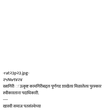
-rat२३p२३.jpg-
२५N७९४२४
रत्नागिरी ः उत्कृष्ट कामगिरीबद्दल पूर्णगड शाखेला मिळालेला पुरस्कार
स्वीकारताना पदाधिकारी.
----
खारवी समाज पतसंस्थेच्या