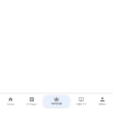
सबस्क्राईब
Home
E-Paper
लाईव्ह TV
सकाळ+