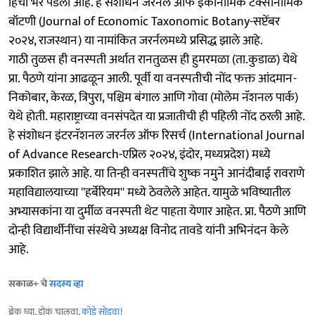
हिची भर पडली आहे. हे संशोधन जरर्नल ऑफ इकॉनॉमिक टॅक्सोनॉमिक
बॉटणी (Journal of Economic Taxonomic Botany-सप्टेंबर
२०२४, राजस्थान) या नामांकित जरर्नलमध्ये प्रसिद्ध झाले आहे.
गाठी तुळस ही वनस्पती अर्थात रानतुळस ही हुमरमळा (ता.कुडाळ) येथे
प्रा. पैठणे यांना आढळून आली. पूर्वी या वनस्पतीची नोंद फक्त आंदमान-
निकोबार, केरळ, त्रिपुरा, पश्चिम बंगाल आणि गोवा (मोलेम नॅशनल पार्क)
येथे होती. महाराष्ट्राच्या वनसंपदेत या प्रजातीची ही पहिली नोंद ठरली आहे.
हे संशोधन इंटरनॅशनल जरर्नल ऑफ रिसर्च (International Journal
of Advance Research-एप्रिल २०२४, इंदोर, मध्यप्रदेश) मध्ये
प्रकाशित झाले आहे. या तिन्ही वनस्पतींचे शुष्क नमुने आनंदीबाई रावराणे
महाविद्यालयाच्या ''हर्बेरियम'' मध्ये ठेवलेले आहेत. यामुळे भविष्यातील
अभ्यासकांना या दुर्मीळ वनस्पती थेट पाहता येणार आहेत. प्रा. पैठणे आणि
दोन्ही विद्यार्थीनींचा संस्थेचे अध्यक्ष विनोद तावडे यांनी अभिनंदन केले
आहे.
सकाळ+ चे
सदस्य व्हा
ब्रेक घ्या, डोकं चालवा,
कोडे सोडवा
!