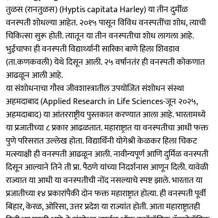
तुळस (रानतुळस) (Hyptis capitata Harley) या तीन दुर्मीळ
वनस्पती शोधल्या आहेत. २०१५ पासून विविध वनस्पतींचा शोध, त्याची
चिकित्सा सुरू होती. त्यातून या तीन वनस्पतीचा शोध लागला आहे.
भुईचाफा ही वनस्पती विद्यार्थ्यानी सारिका बाणे हिला शिवडाव
(ता.कणकवली) येथे दिसून आली. २५ वर्षानतंर ही वनस्पती कोकणात
आढळून आली आहे.
या संशोधनाचा गौरव जीवशास्त्रातील उपयोजित संशोधन संस्था
अहमदाबाद (Applied Research in Life Sciences-जून २०२५,
अहमदाबाद) या आंतरराष्ट्रीय पुस्तकात करण्यात आला आहे. भारतामध्ये
या प्रजातीच्या ८ प्रकार आढळतात. महाराष्ट्रात या वनस्पतीचा आधी फक्त
पुणे परिसरात उल्लेख होता. विद्यार्थिनी योगेश्री केळकर हिला चिकट
मत्स्याक्षी ही वनस्पती आढळून आली. नावीन्यपूर्ण आणि दुर्मिळ वनस्पती
दिसून आल्याने तिने ती प्रा. पैठणे यांच्या निदर्शनास आणून दिली. यावेळी
राज्यात या आधी या वनस्पतीची नोंद नसल्याचे स्पष्ट झाले. भारतात या
प्रजातीच्या १४ प्रकारांपैकी दोन फक्त महाराष्ट्रात होत्या. ही वनस्पती पूर्वी
बिहार, केरळ, ओरिसा, उत्तर प्रदेश या राज्यांत होती. आता महाराष्ट्रातही