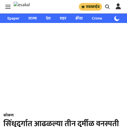
सबस्क्राईब
Epaper
ताज्या
देश
शहर
क्रीडा
Crime
साप्ताहिक
कोकण
सिंधुदुर्गात आढळल्या तीन दुर्मीळ वनस्पती