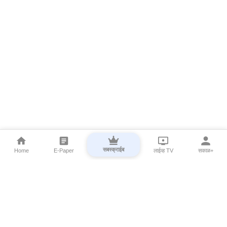
सबस्क्राईब
Home
E-Paper
लाईव्ह TV
सकाळ+