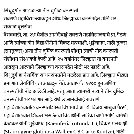
सिंधुदुर्गात आढळल्या तीन दुर्मीळ वनस्पती
रावराणे महाविद्यालयाकडून शोधः जिल्ह्याच्या वनसंपदेत मोठी भर
सकाळ वृत्तसेवा
वैभववाडी, ता. २४ः येथील आनंदीबाई रावराणे महाविद्यालयाचे प्रा. पैठणे
आणि त्यांच्या दोन विद्यार्थीनींनी चिकट मत्स्याक्षी, भुईचाफा, गाठी तुळस
(रानतुळस) अशा तीन दुर्मिळ वनस्पती शोधून त्याची नोंद वनस्पती
संशोधन संस्थांकडे केली आहे. २५ वर्षानंतर जिल्ह्यात या वनस्पती
आढळून आल्याने जिल्ह्याच्या वनसंपदेत मोठी भर पडली आहे.
सिंधुदुर्ग हा नैसर्गिक साधनसंपन्नतेने नटलेला प्रांत आहे. जिल्ह्यात मोठ्या
प्रमाणात जैवविविधता आढळून येते. आतापर्यत १२०० हून अधिक
वनस्पतींची नोंद झालेली आहे. परंतु, आता त्यामध्ये नव्याने तीन दुर्मिळ
वनस्पतीची भर पडणार आहे. येथील आनंदीबाई रावराणे
महाविद्यालयातील वनस्पतीशास्त्र विभागाचे प्रा. डॉ. विजय आश्रुबा पैठणे,
महाविद्यालयात शिकत असलेल्या विद्यार्थीनी सारिका बाणे आणि योगेश्री
केळकर यांनी भुईचाफा (Kaemferia rotunda L.), चिकट मत्स्याक्षी
(Staurogyne glutinosa Wall. ex C.B.Clarke Kuntze), गाठी