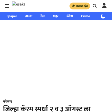
सबस्क्राईब
Epaper
ताज्या
देश
शहर
क्रीडा
Crime
साप्ताहिक
कोकण
जिल्हा कॅरम स्पर्धा २ व ३ ऑगस्ट ला