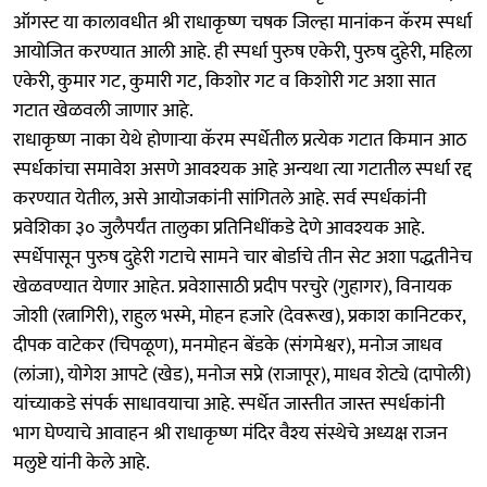
ऑगस्ट या कालावधीत श्री राधाकृष्ण चषक जिल्हा मानांकन कॅरम स्पर्धा
आयोजित करण्यात आली आहे. ही स्पर्धा पुरुष एकेरी, पुरुष दुहेरी, महिला
एकेरी, कुमार गट, कुमारी गट, किशोर गट व किशोरी गट अशा सात
गटात खेळवली जाणार आहे.
राधाकृष्ण नाका येथे होणाऱ्या कॅरम स्पर्धेतील प्रत्येक गटात किमान आठ
स्पर्धकांचा समावेश असणे आवश्यक आहे अन्यथा त्या गटातील स्पर्धा रद्द
करण्यात येतील, असे आयोजकांनी सांगितले आहे. सर्व स्पर्धकांनी
प्रवेशिका ३० जुलैपर्यंत तालुका प्रतिनिधींकडे देणे आवश्यक आहे.
स्पर्धेपासून पुरुष दुहेरी गटाचे सामने चार बोर्डाचे तीन सेट अशा पद्धतीनेच
खेळवण्यात येणार आहेत. प्रवेशासाठी प्रदीप परचुरे (गुहागर), विनायक
जोशी (रत्नागिरी), राहुल भस्मे, मोहन हजारे (देवरूख), प्रकाश कानिटकर,
दीपक वाटेकर (चिपळूण), मनमोहन बेंडके (संगमेश्वर), मनोज जाधव
(लांजा), योगेश आपटे (खेड), मनोज सप्रे (राजापूर), माधव शेट्ये (दापोली)
यांच्याकडे संपर्क साधावयाचा आहे. स्पर्धेत जास्तीत जास्त स्पर्धकांनी
भाग घेण्याचे आवाहन श्री राधाकृष्ण मंदिर वैश्य संस्थेचे अध्यक्ष राजन
मलुष्टे यांनी केले आहे.