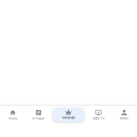
सबस्क्राईब
Home
E-Paper
लाईव्ह TV
सकाळ+