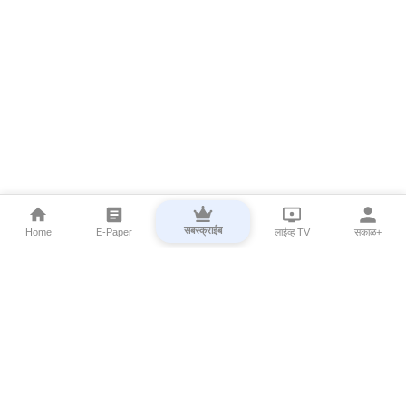
सबस्क्राईब
Home
E-Paper
लाईव्ह TV
सकाळ+