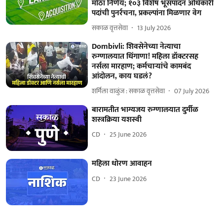
मोठा निर्णय; १०३ विशेष भूसंपादन अधिकारी
पदांची पुनर्रचना, प्रकल्पांना मिळणार वेग
सकाळ वृत्तसेवा
13 July 2026
Dombivli: शिवसेनेच्या नेत्याचा
रुग्णालयात धिंगाणा! महिला डॉक्टरसह
नर्सला मारहाण; कर्मचाऱ्यांचे कामबंद
आंदोलन, काय घडलं?
शर्मिला वाळुंज : सकाळ वृत्तसेवा
07 July 2026
बारामतीत भाग्यजय रुग्णालयात दुर्मीळ
शस्त्रक्रिया यशस्वी
CD
25 June 2026
महिला धोरण आवाहन
CD
23 June 2026