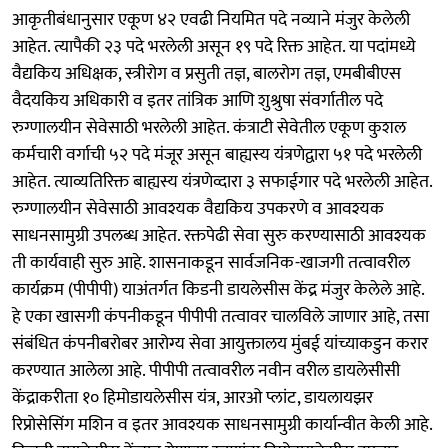
आकृतीबंधानुसार एकूण ४२ एवढी नियमित पदे नव्याने मंजुर केलेली
आहेत. त्यापैकी २३ पदे भरलेली असून १९ पदे रिक्त आहेत. या पदांमध्ये
वैद्यकिय अधिक्षक, स्त्रीरोग व प्रसुती तज्ञ, बालरोग तज्ञ, एमबीबीएस
वैदयकिय अधिकारी व इतर तांत्रिक आणि शुश्रुषा संवर्गातील पदे
रुग्णालयीन सेवेसाठी भरलेली आहेत. कंत्राटी सेवेतील एकूण कुशल
कर्मचारी वर्गाची ५२ पदे मंजूर असून बाह्यस्य यंत्रणेद्वारा ५१ पदे भरलेली
आहेत. त्याव्यतिरिक्त बाह्यस्य यंत्रणेव्दारा ३ सफाईगार पदे भरलेली आहेत.
रुग्णालयीन सेवेसाठी आवश्यक वैद्यकिय उपकरणे व आवश्यक
साधनसामुग्री उपलब्ध आहेत. रक्तपेढी सेवा सुरु करण्यासाठी आवश्यक
ती कार्यवाही सुरु आहे. शासनाकडून सार्वजनिक-खाजगी तत्वावरील
कार्यक्रम (पीपीपी) याअंतर्गत किडनी डायलेसीस केंद्र मंजुर केलेले आहे.
हे एका खासगी कंपनीकडून पीपीपी तत्वावर चालविले जाणार आहे, तसा
संबंधित कंपनीबरोबर आरोग्य सेवा आयुक्तालय मुंबई यांच्याकडुन करार
करण्यात आलेला आहे. पीपीपी तत्वावरील नवीन वरील डायलेसीसी
केंद्राकरीता १० हिमोडायलेसीस यंत्र, आरओ प्लांट, डायलायझर
रिप्रोसेसिंग मशिन व इतर आवश्यक साधनसामुग्री कार्यान्वीत केली आहे.