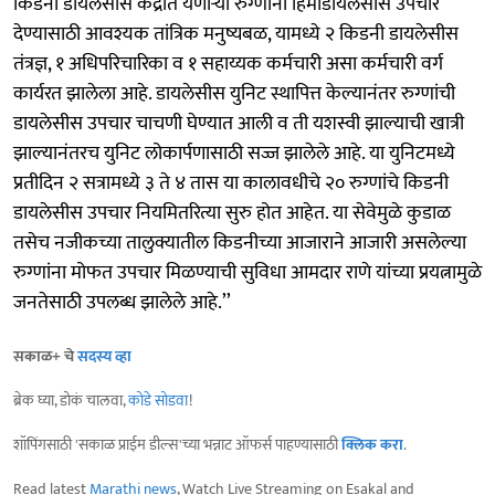
किडनी डायलेसीस केंद्रात येणाऱ्या रुग्णांना हिमोडायलेसीस उपचार
देण्यासाठी आवश्यक तांत्रिक मनुष्यबळ, यामध्ये २ किडनी डायलेसीस
तंत्रज्ञ, १ अधिपरिचारिका व १ सहाय्यक कर्मचारी असा कर्मचारी वर्ग
कार्यरत झालेला आहे. डायलेसीस युनिट स्थापित्त केल्यानंतर रुग्णांची
डायलेसीस उपचार चाचणी घेण्यात आली व ती यशस्वी झाल्याची खात्री
झाल्यानंतरच युनिट लोकार्पणासाठी सज्ज झालेले आहे. या युनिटमध्ये
प्रतीदिन २ सत्रामध्ये ३ ते ४ तास या कालावधीचे २० रुग्णांचे किडनी
डायलेसीस उपचार नियमितरित्या सुरु होत आहेत. या सेवेमुळे कुडाळ
तसेच नजीकच्या तालुक्यातील किडनीच्या आजाराने आजारी असलेल्या
रुग्णांना मोफत उपचार मिळण्याची सुविधा आमदार राणे यांच्या प्रयत्नामुळे
जनतेसाठी उपलब्ध झालेले आहे.’’
सकाळ+ चे
सदस्य व्हा
ब्रेक घ्या, डोकं चालवा,
कोडे सोडवा
!
शॉपिंगसाठी 'सकाळ प्राईम डील्स'च्या भन्नाट ऑफर्स पाहण्यासाठी
क्लिक करा
.
Read latest
Marathi news
, Watch Live Streaming on Esakal and