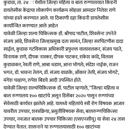
कुडाळ, ता. २४ ः येथील जिल्हा महिला व बाल रुग्णालयात किडनी
डायलेसीस केंद्राचा लोकार्पण कार्यक्रम सोहळा आमदार निलेश राणे
यांच्या हस्ते करण्यात आले. या ठिकाणी दहा किडनी डायलेसीस
कार्यान्वित करण्यात आले आहेत
यावेळी जिल्हा शल्य चिकित्सक डॉ. श्रीपाद पाटील, शिवसेना उपनेते
संजय आंग्रे, शिवसेना जिल्हाप्रमुख दत्ता सामंत, जिल्हा सरचिटणीस दादा
साईल, कुडाळ गटविकास अधिकारी प्रफुल्ल वालावलकर, संजय पडते,
विनायक राणे, दीपक नारकर, दीपक पाटकर, राकेश कांदे, विलास
कुडाळकर, रेवती राणे, आबा धडाम, आना भोगले, संदेश नाईक, राजन
भगत, डॉ. भावना तेलंग, डॉ. संजय वाळके, ओंकार तेली, संजय भोगटे,
मंगेश चव्हाण, रुपेश बिडये आदी उपस्थित होते.
यावेळी जिल्हा शल्यचिकित्सक डॉ. पाटील म्हणाले, ‘‘जिल्हा महिला व
बाल रुग्णालय १०० खाटांचे असून डिसेंबर २०२० पासून रुग्णांच्या
सेवेसाठी कार्यरत झालेले आहे. यामध्ये महिलांचे स्त्री रोग विषयक आजार
यावरील उपचार, शस्त्रक्रिया, प्रसुतीविषयक सेवा, बालरुग्णचिकित्सा
उपचार, नवजात बालक उपचार चिकित्सा (एसएनसीयु) या सेवा २४ तास
देण्यात येतात. शासनाने या रुग्णालयासाठी १०० खाटांच्या