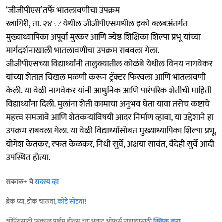
‘जीजीपीएस’तर्फे भातलावणीचा उपक्रम
रत्नागिरी, ता. २४ ः येथील जीजीपीएसमधील इको क्लबअंतर्गत
मुख्याध्यापिका अपूर्वा मुरकर आणि ज्येष्ठ शिक्षिका शिल्पा प्रभू यांच्या
मार्गदर्शनाखाली भातलावणीचा उपक्रम राबवला गेला.
जीजीपीएसच्या विद्यार्थ्यांनी तालुक्यातील कोळंबे येथील विनय नागवेकर
यांच्या शेतात चिखल मळणी करून ट्रॅक्टर फिरवला आणि भातलावणी
केली. या वेळी नागवेकर यांनी आधुनिक आणि पारंपरिक शेतीची माहिती
विद्यार्थ्यांना दिली. मुलांना शेती कामाचा अनुभव घेता यावा तसेच कष्टाचे
महत्त्व समजावे आणि शेतकऱ्यांविषयी आदर निर्माण व्हावा, या उद्देशाने हा
उपक्रम राबवला गेला. या वेळी विद्यार्थ्यांसोबत मुख्याध्यापिका शिल्पा प्रभू,
योगेश केतकर, रफत केळकर, निधी सुर्वे, अक्षया सावंत, वैदेही सुर्वे आदी
उपस्थित होत्या.
सकाळ+ चे
सदस्य व्हा
ब्रेक घ्या, डोकं चालवा,
कोडे सोडवा
!
शॉपिंगसाठी 'सकाळ प्राईम डील्स'च्या भन्नाट ऑफर्स पाहण्यासाठी
क्लिक करा
.