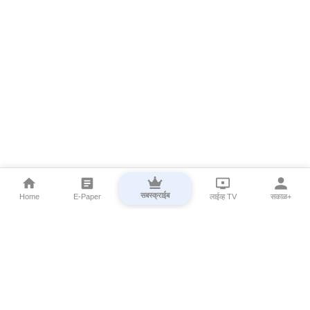
सबस्क्राईब
Home
E-Paper
लाईव्ह TV
सकाळ+