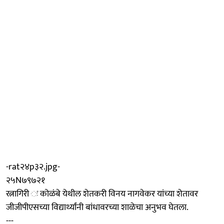
-rat२४p३२.jpg-
२५N७९७२१
रत्नागिरी ः कोळंबे येथील शेतकरी विनय नागवेकर यांच्या शेतावर
जीजीपीएसच्या विद्यार्थ्यांनी बांधावरच्या शाळेचा अनुभव घेतला.
---