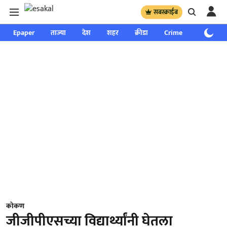
सबस्क्राईब
Epaper
ताज्या
देश
शहर
क्रीडा
Crime
साप्ताहिक
कोकण
जीजीपीएसच्या विद्यार्थ्यांनी घेतला