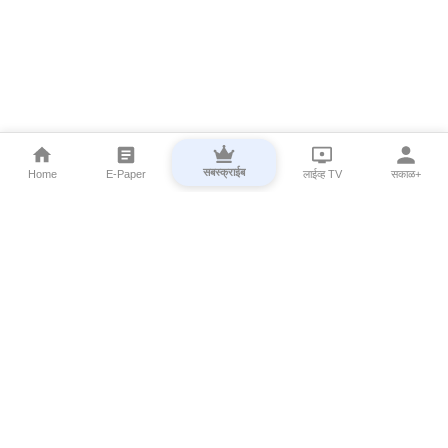
सबस्क्राईब
Home
E-Paper
लाईव्ह TV
सकाळ+
⌄
Marathi News
⌄
About Esakal