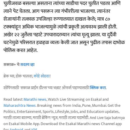
चुलीजवळ बसल्या असताना त्यांच्या साडीचा पदर चुलीत पडला आणि
त्याने पेट घेतला. आग पसरून त्या गंभीररीत्या भाजल्या. त्यानंतर
शेजाऱ्यांनी तत्काळ उपजिल्हा रुग्णालयात दाखल केले; मात्र ८०
टक्क्यांहून अधिक भाजल्यामुळे त्यांची प्रकृती अत्यवस्थ झाली होती.
अखेर २२ जुलैला पहाटे उपचारादरम्यान त्यांचा मृत्यू झाला. या दुर्दैवी
घटनेमुळे परिसरात हळहळ व्यक्त केली जात असून पुढील तपास दाभोळ
पोलिस करत आहेत.
सकाळ+ चे
सदस्य व्हा
ब्रेक घ्या, डोकं चालवा,
कोडे सोडवा
!
शॉपिंगसाठी 'सकाळ प्राईम डील्स'च्या भन्नाट ऑफर्स पाहण्यासाठी
क्लिक करा
.
Read latest
Marathi news
, Watch Live Streaming on Esakal and
Maharashtra News
. Breaking news from India, Pune, Mumbai. Get the
Politics, Entertainment, Sports, Lifestyle, Jobs, and Education updates,
मराठी ताज्या बातम्या, मराठी ब्रेकिंग न्यूज, मराठी ताज्या घडामोडी. And Live taja batmya
on Esakal Mobile App. Download the Esakal Marathi news Channel app
for
Android
and
IOS
.