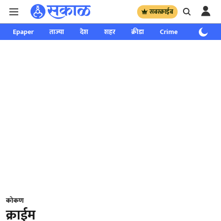
सबस्क्राईब
Epaper
ताज्या
देश
शहर
क्रीडा
Crime
साप्ताहिक
कोकण
क्राईम