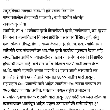
समुद्रविज्ञान तंत्रज्ञान संबंधाने हवे स्वतंत्र विद्यापीठ
पाण्याखालील तंत्रज्ञानही महत्वाचे ; कृषी पदवीत अंतर्भूत
सकाळ वृत्तसेवा
रत्नागिरी, ता. ९ ः कोकण कृषी विद्यापीठाने कृषी, फलोत्पादन, वन, कुरण
विकास व मत्स्यविज्ञान विकास प्रादेशिक स्तरावर वैशिष्ट्यपूर्ण; परंतु
एकात्मिक शेतीपद्धतीचा अवलंब केला आहे. डॉ. एम. एस. स्वामिनाथन
समितीने याच संकल्पनेवर आधारित कृषी पदवीचा पुरस्कार केला आहे.
समुद्रविज्ञान आणि पाण्याखालील तंत्रज्ञान या संबंधाने स्वतंत्र विद्यापीठ
होण्याची गरज आहे, असे मत अॅड. विलास पाटणे यांनी व्यक्त केला.
अॅड. पाटणे म्हणाले, जगात माशांचे २१ हजार जाती असल्याचे सर
फ्रान्सिस डे यांचे म्हणणे आहे. भारतात १६०० जातीचे मासे असून,
महाराष्ट्रात ६०० प्रकारचे मासे आहेत. त्यातील ४५० खाऱ्या पाण्यात तर
१५० गोड्या पाण्यात आहेत. भारताच्या स्थूल राष्ट्रीय उत्पादनात
मत्स्योत्पादनाचा केवळ १ टक्के वाटा असून, १४ कोटी ५० लाख लोक या
व्यवसायावर अवलंबून आहेत. एकूण उत्पादनांपैकी मासेमारीतून ३९