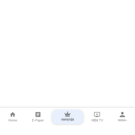
सबस्क्राईब
Home
E-Paper
लाईव्ह TV
सकाळ+