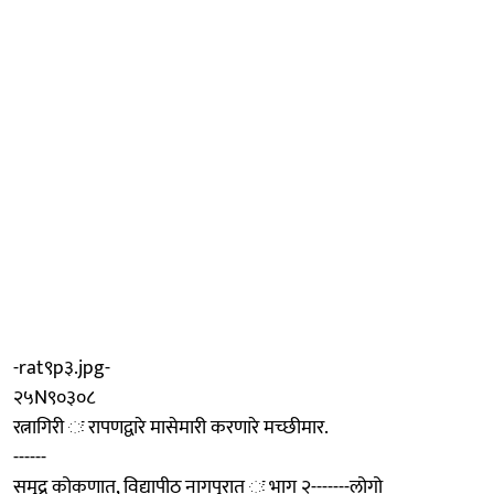
-rat९p३.jpg-
२५N९०३०८
रत्नागिरी ः रापणद्वारे मासेमारी करणारे मच्छीमार.
------
समुद्र कोकणात, विद्यापीठ नागपुरात ः भाग २-------लोगो