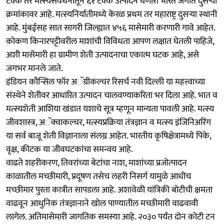
टक्के तर मत्स्यसंवर्धनातून ६१ टक्के उत्पादन घेणारा भारत जगात दुसऱ्या
क्रमांकावर आहे. मत्स्यनिर्यातीमध्ये केरळ प्रथम तर महाराष्ट्र दुसऱ्या स्थानी
आहे. मुंबईसह सात सागरी जिल्ह्यात ४५६ मासेमारी करणारी गावे आहेत.
कोकण किनारपट्टीवरील माशांची विविधता आपण लक्षात घेतली पाहिजे,
अशी मासेमारी हा ग्रामीण शेती उत्पादनाचा एकात्म घटक आहे, असे
जगभर मानले जाते.
इंडियन कौन्सिल फॉर अॅग्रीकल्चर रिसर्च नवी दिल्ली या महत्त्वाच्या
संस्थेने शेतीवर आधारित उत्पादन चालवण्याकरिता भर दिला आहे. भात व
मत्स्यशेती आशिया खंडात यशाचे सूत्र म्हणून मान्यता पावली आहे. मत्स्य
जीवशास्त्र, अॅक्वाकल्चर, मत्स्यप्रक्रिया तंत्रज्ञान व मत्स्य इंजिनिअरिंग
या सर्व बाजू शेती विज्ञानाला संलग्न आहेत. भारतीय कृषिक्षेत्रामध्ये पिके,
वृक्ष, कीटक या जीवघटकांचा समन्वय आहे.
वाढते शहरीकरण, तिवरांच्या बेटांचा नाश, माशांच्या प्रजोत्पादन
काळातील मच्छीमारी, प्रदूषण तसेच लहरी निसर्ग यामुळे आधीच
मच्छीमार पुरता कात्रीत सापडला आहे. अशावेळी यांत्रिकी बोटीची क्षमता
वाढवून आधुनिक तंत्रज्ञानाने खोल पाण्यातील मच्छीमारी वाढवावी
लागेल. अतिमासेमारी जागतिक समस्या आहे. २०३० पर्यंत दोन कोटी टन