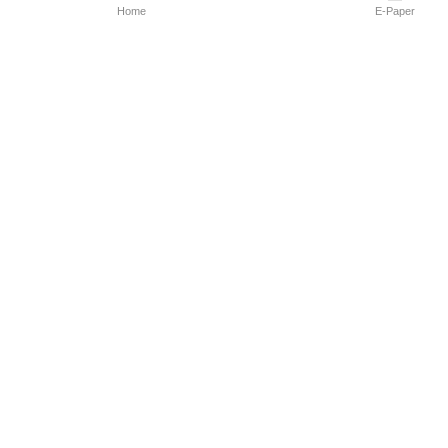
Home
E-Paper
Follow Us
Marathi News
Maharashtra N
Entertainment 
Sports News
Mumbai News