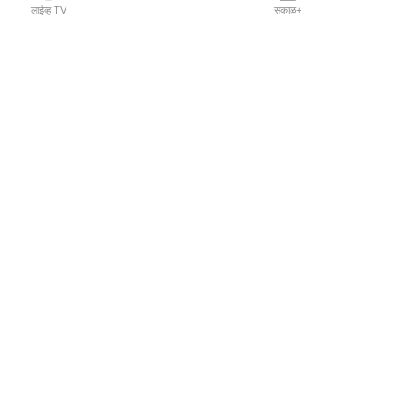
लाईव्ह TV
सकाळ+
l Programs
Print Products
Sakal Saptahik
hka
Family Doctor
 Crowdfunding
Sakal Publications
orm Pune India