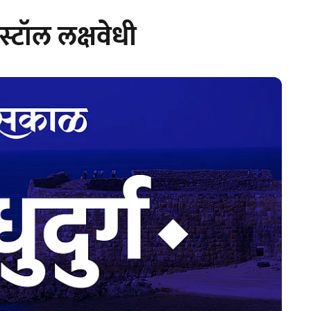
टॉल लक्षवेधी