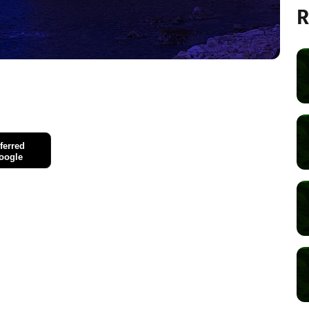
R
ferred
oogle