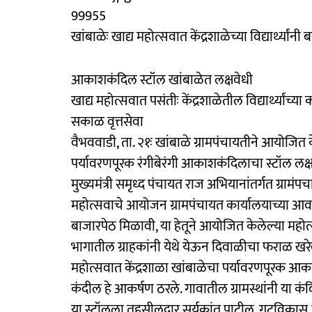
99955
खांबाळेः खाद्य महोत्सवात केंद्रशाळेच्या विद्यार्थ्या
आकाशकंदिल स्टॉल खांबाळेत लक्षवेधी
खाद्य महोत्सवात पसंतीः केंद्रशाळेतील विद्यार्थ्यांच्य
सकाळ वृत्तसेवा
वैभववाडी, ता. २१ः खांबाळे ग्रामपंचायतीने आयोजित क
पर्यावरणपूरक रंगीबेरंगी आकाशकंदिलाचा स्टॉल लक्षव
मुख्यमंत्री समृध्द पंचायत राज अभियानांतर्गत ग्रामं
महोत्सवाचे आयोजन ग्रामपंचायत कार्यालयाच्या आवा
बाजारपेठ मिळावी, या हेतूने आयोजित केलेल्या महोत्स
भागातील ग्राहकांनी येथे येऊन दिवाळीचा फराळ खर
महोत्सवात केंद्रशाळा खांबाळेचा पर्यावरणपूरक आक
कंदील हे आकर्षण ठरले. गावातील ग्रामस्थांनी या कंद
या स्टॉलला तहसीलदार सूर्यकांत पाटील, गटविकास 