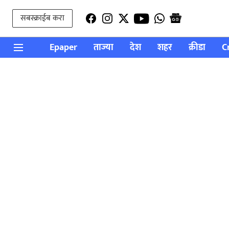
सबस्क्राईब करा
Epaper
ताज्या
देश
शहर
क्रीडा
C