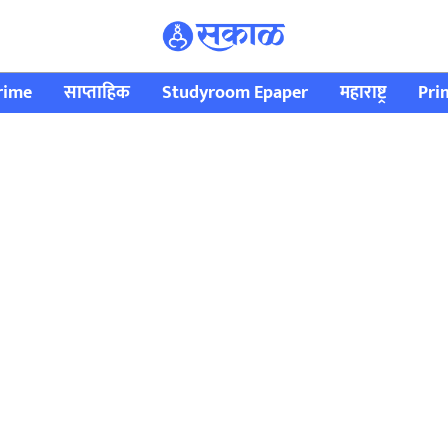
rime
साप्ताहिक
Studyroom Epaper
महाराष्ट्र
Pri