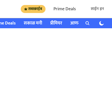
Prime Deals
साईन इन
सबस्क्राईब
me Deals
सकाळ मनी
प्रीमियर
आणखी
राशी भविष्य