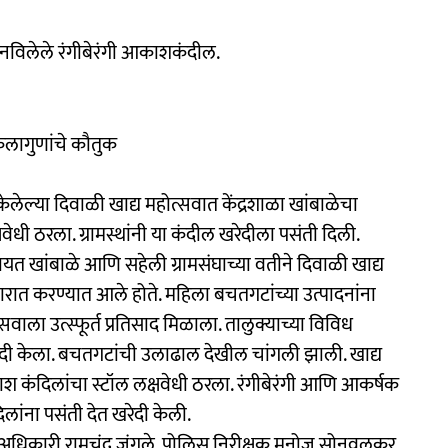
ंनी बनविलेले रंगीबेरंगी आकाशकंदील.
ा कलागुणांचे कौतुक
ेलेल्या दिवाळी खाद्य महोत्सवात केंद्रशाळा खांबाळेचा
ेधी ठरला. ग्रामस्थांनी या कंदील खरेदीला पसंती दिली.
पचायत खांबाळे आणि सहेली ग्रामसंघाच्या वतीने दिवाळी खाद्य
रात करण्यात आले होते. महिला बचतगटांच्या उत्पादनांना
वाला उत्स्फूर्त प्रतिसाद मिळाला. तालुक्याच्या विविध
ेदी केला. बचतगटांची उलाढाल देखील चांगली झाली. खाद्य
ाश कंदिलांचा स्टॉल लक्षवेधी ठरला. रंगीबेरंगी आणि आकर्षक
िलांना पसंती देत खरेदी केली.
अधिकारी रामचंद्र जंगले, पोलिस निरीक्षक मनोज सोनवलकर,