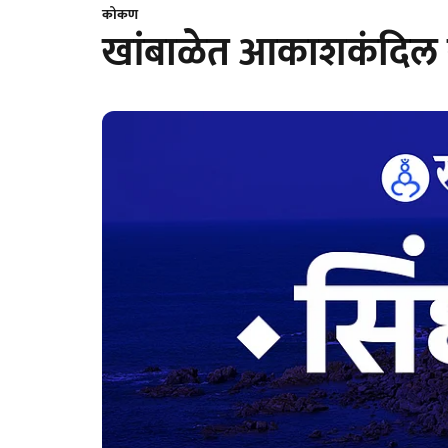
कोकण
खांबाळेत आकाशकंदिल स्