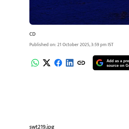
CD
Published on
:
21 October 2025, 3:59 pm
IST
Add as a pre
source on G
swt219.jpg