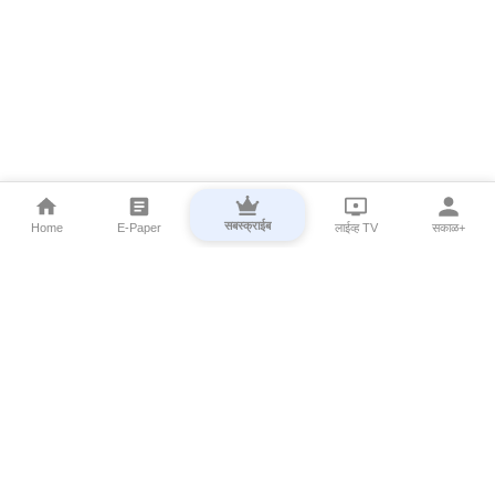
सबस्क्राईब
Home
E-Paper
लाईव्ह TV
सकाळ+
⌄
Marathi News