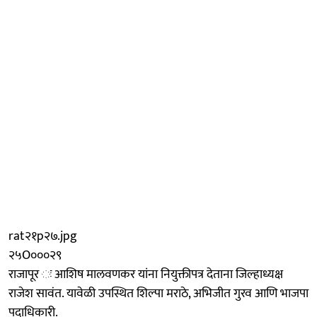
rat२१p२७.jpg
२५O०००२९
राजापूर ः आशिष मालवणकर यांना नियुक्तीपत्र देताना जिल्हाध्यक्ष
राजेश सावंत. यावेळी उपस्थित शिल्पा मराठे, अभिजीत गुरव आणि भाजपा
पदाधिकारी.