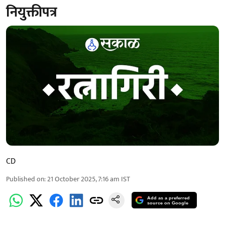
नियुक्तीपत्र
CD
Published on
:
21 October 2025, 7:16 am
IST
Add as a preferred
source on Google