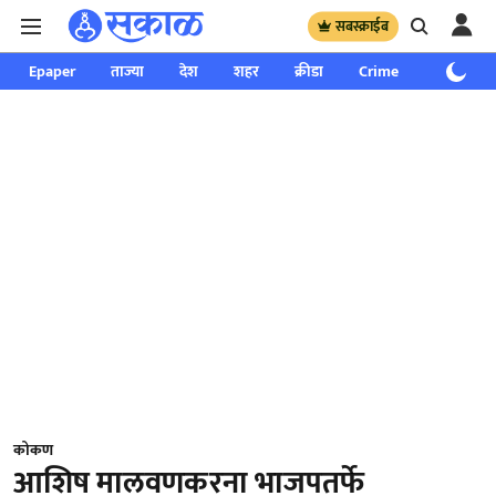
सबस्क्राईब
Epaper
ताज्या
देश
शहर
क्रीडा
Crime
साप्ताहिक
कोकण
आशिष मालवणकरना भाजपतर्फे