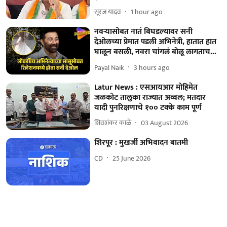
सूरज यादव
1 hour ago
नवऱ्यासोबत नातं बिघडल्यावर सनी
देओलच्या प्रेमात पडली अभिनेत्री, हातात हात
घालून बसली, नवरा चांगलं बोलू लागताच...
Payal Naik
3 hours ago
Latur News : एसआयआर मोहिमेत
जळकोट तालुका राज्यात अव्वल; मतदार
यादी पुनरिक्षणाचे १०० टक्के काम पूर्ण
शिवशंकर काळे
03 August 2026
शिरपूर : मुखर्जी अभिवादन बातमी
CD
25 June 2026