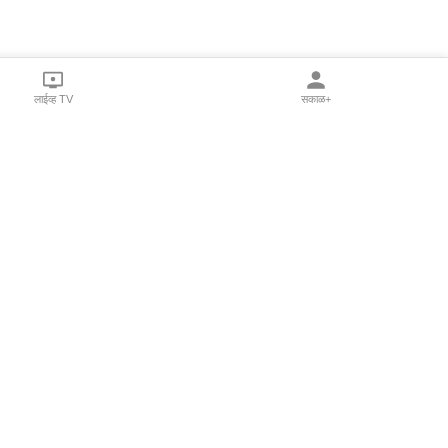
लाईव्ह TV
सकाळ+
l Programs
Print Products
Sakal Saptahik