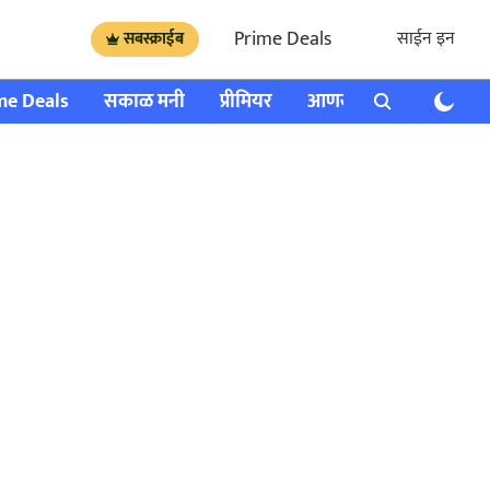
Prime Deals
साईन इन
सबस्क्राईब
me Deals
सकाळ मनी
प्रीमियर
आणखी
राशी भविष्य