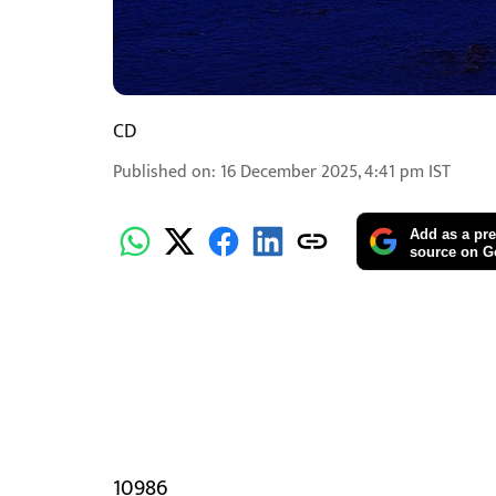
CD
Published on
:
16 December 2025, 4:41 pm
IST
Add as a pre
source on G
10986