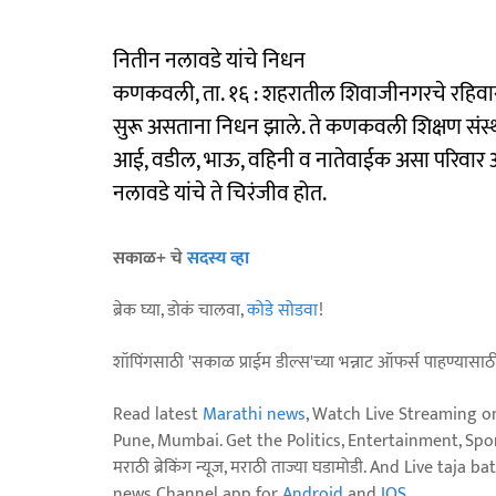
नितीन नलावडे यांचे निधन
कणकवली, ता. १६ : शहरातील शिवाजीनगरचे रहिवासी न
सुरू असताना निधन झाले. ते कणकवली शिक्षण संस्था,
आई, वडील, भाऊ, वहिनी व नातेवाईक असा परिवार 
नलावडे यांचे ते चिरंजीव होत.
सकाळ+ चे
सदस्य व्हा
ब्रेक घ्या, डोकं चालवा,
कोडे सोडवा
!
शॉपिंगसाठी 'सकाळ प्राईम डील्स'च्या भन्नाट ऑफर्स पाहण्यासा
Read latest
Marathi news
, Watch Live Streaming o
Pune, Mumbai. Get the Politics, Entertainment, Sports
मराठी ब्रेकिंग न्यूज, मराठी ताज्या घडामोडी. And Live t
news Channel app for
Android
and
IOS
.