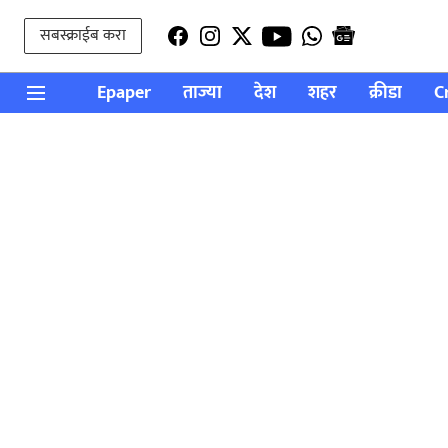
सबस्क्राईब करा
Epaper
ताज्या
देश
शहर
क्रीडा
C