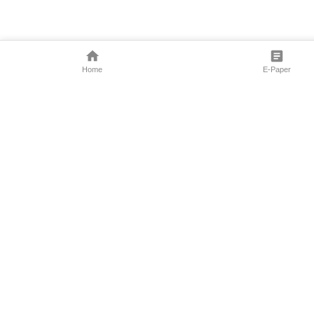
Home
E-Paper
Follow Us
Marathi News
Maharashtra N