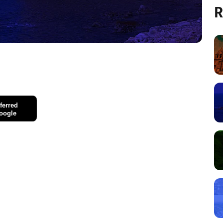
R
ferred
oogle