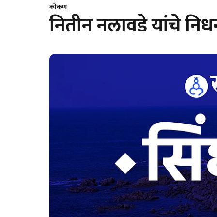
कोकण
नितीन नलावडे यांचे निध