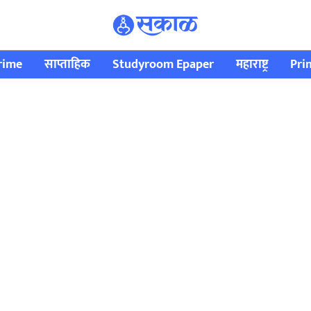
rime
साप्ताहिक
Studyroom Epaper
महाराष्ट्र
Pri