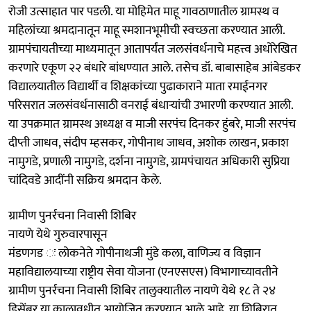
रोजी उत्साहात पार पडली. या मोहिमेत माहू गावठाणातील ग्रामस्थ व
महिलांच्या श्रमदानातून माहू स्मशानभूमीची स्वच्छता करण्यात आली.
ग्रामपंचायतीच्या माध्यमातून आतापर्यंत जलसंवर्धनाचे महत्त्व अधोरेखित
करणारे एकूण २२ बंधारे बांधण्यात आले. तसेच डॉ. बाबासाहेब आंबेडकर
विद्यालयातील विद्यार्थी व शिक्षकांच्या पुढाकाराने माता रमाईनगर
परिसरात जलसंवर्धनासाठी वनराई बंधाऱ्यांची उभारणी करण्यात आली.
या उपक्रमात ग्रामस्थ अध्यक्ष व माजी सरपंच दिनकर हुंबरे, माजी सरपंच
दीप्ती जाधव, संदीप म्हसकर, गोपीनाथ जाधव, अशोक लाखन, प्रकाश
नामुगडे, प्रणाली नामुगडे, दर्शना नामुगडे, ग्रामपंचायत अधिकारी सुप्रिया
चांदिवडे आदींनी सक्रिय श्रमदान केले.
ग्रामीण पुनर्रचना निवासी शिबिर
नायणे येथे गुरुवारपासून
मंडणगड ः लोकनेते गोपीनाथजी मुंडे कला, वाणिज्य व विज्ञान
महाविद्यालयाच्या राष्ट्रीय सेवा योजना (एनएसएस) विभागाच्यावतीने
ग्रामीण पुनर्रचना निवासी शिबिर तालुक्यातील नायणे येथे १८ ते २४
डिसेंबर या कालावधीत आयोजित करण्यात आले आहे. या शिबिरात