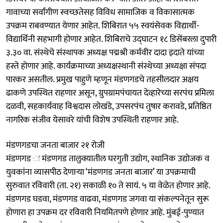
गावाच्या सर्वांगीण स्वच्छतेसह विविध सामाजिक व विकासात्मक
उपक्रम राबवण्यात येणार आहेत. शिबिरात ५५ स्वयंसेवक विद्यार्थी-
विद्यार्थिनी सहभागी होणार आहेत. शिबिराचे उद्घाटन १८ डिसेंबरला दुपारी
३.३० वा. संस्थेचे संस्थापक अध्यक्ष पद्मश्री कर्मवीर दादा इदाते यांच्या
हस्ते होणार आहे. कार्यक्रमाच्या अध्यक्षस्थानी संस्थेच्या अध्यक्षा संपदा
पारकर असतील. प्रमुख पाहुणे म्हणून मंडणगडचे तहसीलदार अक्षय
ढाकणे उपस्थित राहणार असून, ग्रुपग्रामपंचायत देव्हारेच्या सरपंच प्रमिला
दळवी, सहकार्यवाह विश्वदास लोखंडे, उपसरपंच तुषार करावडे, प्रतिष्ठित
नागरिक संजीव येसावरे यांची विशेष उपस्थिती राहणार आहे.
मंडणगडचा जनता बाजार २१ रोजी
मंडणगड ः मंडणगड तालुक्यातील घरगुती उद्योग, स्थानिक उद्योजक व
युवकांना व्यासपीठ देणाऱ्या ‘मंडणगड जनता बाजार’ या उपक्रमाची
सुरुवात रविवारी (ता. २१) सकाळी १० ते सायं. ५ या वेळेत होणार आहे.
मंडणगड घडवा, मंडणगड वाढवा, मंडणगड जगवा या संकल्पनेतून सुरू
होणारा हा उपक्रम दर रविवारी नियमितपणे होणार आहे. मुंबई-पुण्यात