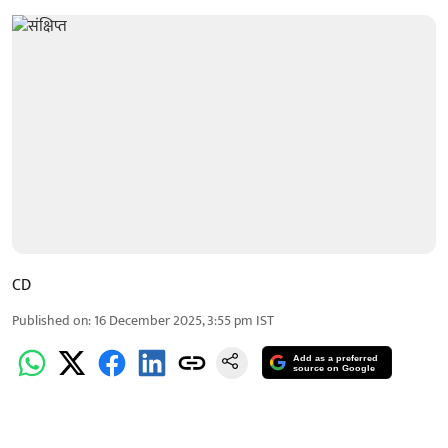
CD
Published on
:
16 December 2025, 3:55 pm
IST
Add as a preferred
source on Google