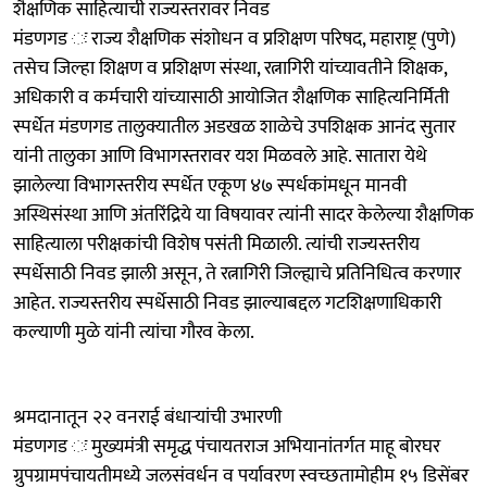
शैक्षणिक साहित्याची राज्यस्तरावर निवड
मंडणगड ः राज्य शैक्षणिक संशोधन व प्रशिक्षण परिषद, महाराष्ट्र (पुणे)
तसेच जिल्हा शिक्षण व प्रशिक्षण संस्था, रत्नागिरी यांच्यावतीने शिक्षक,
अधिकारी व कर्मचारी यांच्यासाठी आयोजित शैक्षणिक साहित्यनिर्मिती
स्पर्धेत मंडणगड तालुक्यातील अडखळ शाळेचे उपशिक्षक आनंद सुतार
यांनी तालुका आणि विभागस्तरावर यश मिळवले आहे. सातारा येथे
झालेल्या विभागस्तरीय स्पर्धेत एकूण ४७ स्पर्धकांमधून मानवी
अस्थिसंस्था आणि अंतरिंद्रिये या विषयावर त्यांनी सादर केलेल्या शैक्षणिक
साहित्याला परीक्षकांची विशेष पसंती मिळाली. त्यांची राज्यस्तरीय
स्पर्धेसाठी निवड झाली असून, ते रत्नागिरी जिल्ह्याचे प्रतिनिधित्व करणार
आहेत. राज्यस्तरीय स्पर्धेसाठी निवड झाल्याबद्दल गटशिक्षणाधिकारी
कल्याणी मुळे यांनी त्यांचा गौरव केला.
श्रमदानातून २२ वनराई बंधाऱ्यांची उभारणी
मंडणगड ः मुख्यमंत्री समृद्ध पंचायतराज अभियानांतर्गत माहू बोरघर
ग्रुपग्रामपंचायतीमध्ये जलसंवर्धन व पर्यावरण स्वच्छतामोहीम १५ डिसेंबर