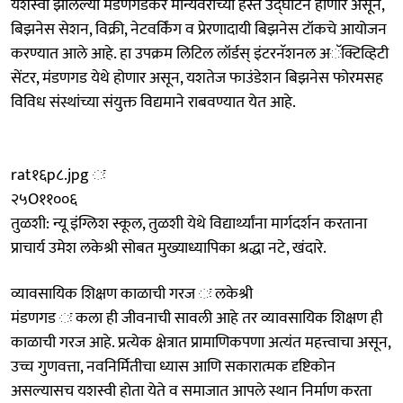
यशस्वी झालेल्या मंडणगडकर मान्यवरांच्या हस्ते उद्घाटन होणार असून,
बिझनेस सेशन, विक्री, नेटवर्किंग व प्रेरणादायी बिझनेस टॉकचे आयोजन
करण्यात आले आहे. हा उपक्रम लिटिल लॉर्डस् इंटरनॅशनल अॅक्टिव्हिटी
सेंटर, मंडणगड येथे होणार असून, यशतेज फाउंडेशन बिझनेस फोरमसह
विविध संस्थांच्या संयुक्त विद्यमाने राबवण्यात येत आहे.
rat१६p८.jpg ः
२५O११००६
तुळशी: न्यू इंग्लिश स्कूल, तुळशी येथे विद्यार्थ्यांना मार्गदर्शन करताना
प्राचार्य उमेश लकेश्री सोबत मुख्याध्यापिका श्रद्धा नटे, खंदारे.
व्यावसायिक शिक्षण काळाची गरज ः लकेश्री
मंडणगड ः कला ही जीवनाची सावली आहे तर व्यावसायिक शिक्षण ही
काळाची गरज आहे. प्रत्येक क्षेत्रात प्रामाणिकपणा अत्यंत महत्त्वाचा असून,
उच्च गुणवत्ता, नवनिर्मितीचा ध्यास आणि सकारात्मक दृष्टिकोन
असल्यासच यशस्वी होता येते व समाजात आपले स्थान निर्माण करता