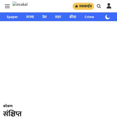
सबस्क्राईब
Epaper
ताज्या
देश
शहर
क्रीडा
Crime
साप्ताहिक
कोकण
संक्षिप्त