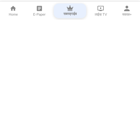
सबस्क्राईब
Home
E-Paper
लाईव्ह TV
सकाळ+
⌄
Marathi News
⌄
About Esakal
⌄
Digital Products
⌄
Sakal Programs
⌄
Print Products