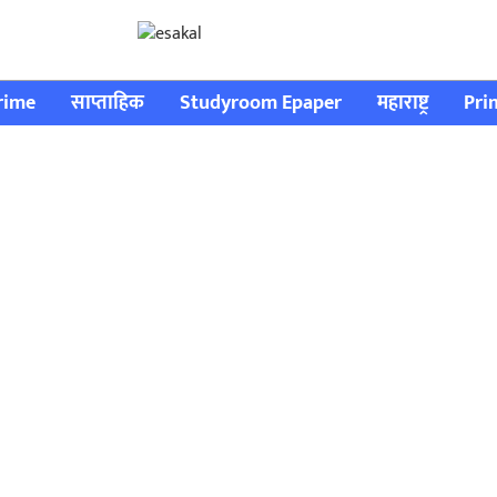
rime
साप्ताहिक
Studyroom Epaper
महाराष्ट्र
Pri