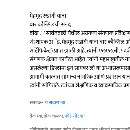
मेहमूद रखांगी यांना
बार कौन्सिलची सनद
बांदा ः सावंतवाडी येथील अग्रगण्य संगणक प्रशिक्ष
संस्थापक अॅड. मेहमूद रखांगी यांना बार कौन्सिल ऑफ मह
सर्टिफिकेट) प्राप्त झाली आहे. ​त्यांनी एलएल.बी. पदव
संगणक क्षेत्रात कार्यरत आहेत. त्यांनी महाराष्ट्रातील न
असलेल्या डिप्लोमा इन सायबर लॉ या अभ्यासक्रमासाठी 
आगामी काळात सामान्य नागरिक आणि प्रशासन यांना से
त्यांनी सांगितले. त्यांच्या शैक्षणिक व व्यावसायिक प्रग
सकाळ+ चे
सदस्य व्हा
ब्रेक घ्या, डोकं चालवा,
कोडे सोडवा
!
शॉपिंगसाठी 'सकाळ प्राईम डील्स'च्या भन्नाट ऑफर्स पाहण्यासा