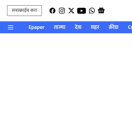
सबस्क्राईब करा
Epaper
ताज्या
देश
शहर
क्रीडा
C