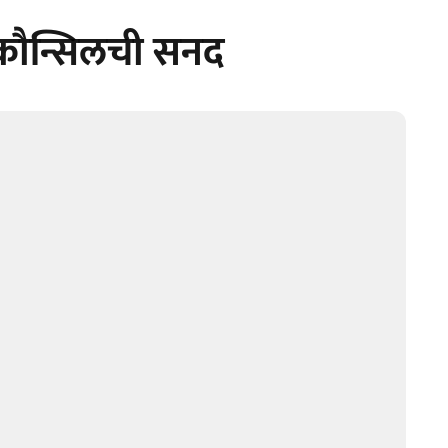
र कौन्सिलची सनद