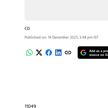
CD
Published on
:
16 December 2025, 3:48 pm
IST
Add as a pre
source on G
11049