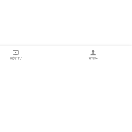
लाईव्ह TV
सकाळ+