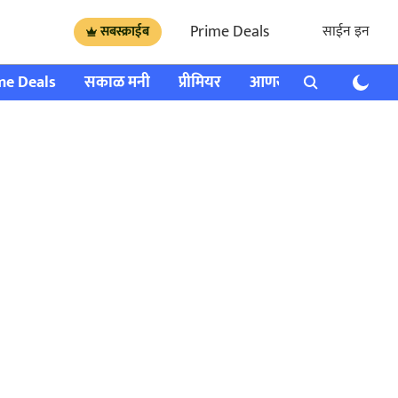
Prime Deals
साईन इन
सबस्क्राईब
me Deals
सकाळ मनी
प्रीमियर
आणखी
राशी भविष्य