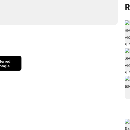
R
ferred
oogle