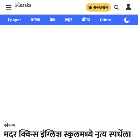
सबस्क्राईब
Epaper
ताज्या
देश
शहर
क्रीडा
Crime
साप्ताहिक
कोकण
मदर क्विन्स इंग्लिश स्कूलमध्ये नृत्य स्पर्धेला