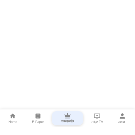
सबस्क्राईब
Home
E-Paper
लाईव्ह TV
सकाळ+