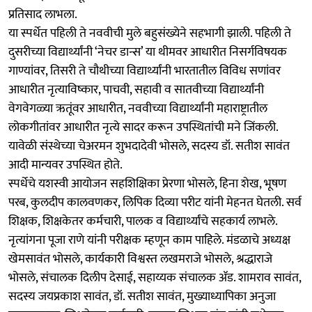
प्रतिसाद लाभला.
या स्पर्धेत पहिली ते नववीची मुले बहुसंख्येने सहभागी झाली. पहिली ते
दुसरीच्या विद्यार्थ्यांनी ‘नेचर डान्स’ या थीमवर आधारीत निसर्गविषयक
गाण्यांवर, तिसरी ते चौथीच्या विद्यार्थ्यांनी भारतातील विविध सणांवर
आधारीत नृत्याविष्कार, पाचवी, सहावी व सातवीच्या विद्यार्थ्यांनी
वेगवेगळ्या ऋतूंवर आधारीत, नववीच्या विद्यार्थ्यांनी महाराष्ट्रातील
लोकगीतांवर आधारीत नृत्ये सादर करून उपस्थितांची मने जिंकली.
यावेळी संस्थेच्या चेअरमन शुभदादेवी भोसले, सदस्य डॉ. सतीश सावंत
आदी मान्यवर उपस्थित होते.
स्पर्धेचे यशस्वी आयोजन सहशिक्षिका प्रेरणा भोसले, हिना शेख, भूषण
परब, कुलदीप कालवणकर, लिपिक दिव्या परीट यांनी मेहनत घेतली. सर्व
शिक्षक, शिक्षकेतर कर्मचारी, पालक व विद्यार्थ्यांचे सहकार्य लाभले.
नृत्यांगना पूजा राणे यांनी परीक्षक म्हणून काम पाहिले. मंडळाचे अध्यक्ष
खेमसावंत भोसले, कार्यकारी विश्वस्त लखमराजे भोसले, श्रद्धाराजे
भोसले, संचालक दिलीप देसाई, सहाय्यक संचालक ॲड. शामराव सावंत,
सदस्य जयप्रकाश सावंत, डॉ. सतीश सावंत, मुख्याध्यापिका अनुजा