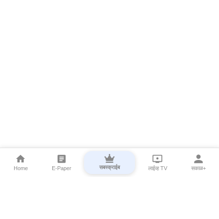
सबस्क्राईब
Home
E-Paper
लाईव्ह TV
सकाळ+