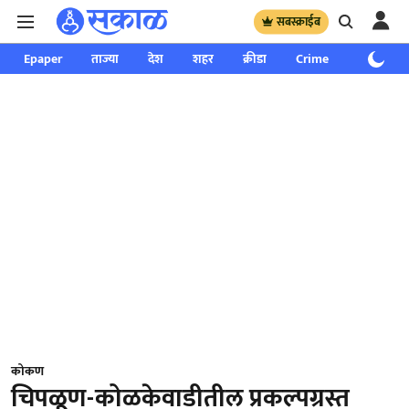
सबस्क्राईब
Epaper
ताज्या
देश
शहर
क्रीडा
Crime
साप्ताहिक
कोकण
चिपळूण-कोळकेवाडीतील प्रकल्पग्रस्त