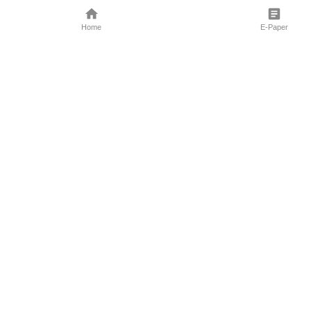
Home
E-Paper
Follow Us
Marathi News
Maharashtra N
Entertainment 
Sports News