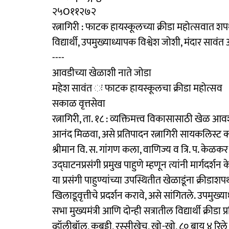
२५O११२७२
रत्नागिरी : फाटक हायस्कूलच्या क्रीडा महोत्सवात 
विद्यार्थी, उपमुख्याध्यापक विश्वेश जोशी, मंदार सावंत
----
आवडीच्या खेळाशी नाते जोडा
महेश सावंत ः फाटक हायस्कूलचा क्रीडा महोत्सव
सकाळ वृत्तसेवा
रत्नागिरी, ता. १८ : व्यक्तिमत्त्व विकासासाठी खे
आनंद मिळवा, असे प्रतिपादन रत्नागिरी सायकलिस्ट क्
श्रीमान वि. स. गांगण कला, वाणिज्य व त्रि. प. केळकर 
उद्‍घाटनप्रसंगी प्रमुख पाहुणे म्हणून त्यांनी मार्गदर्शन क
या प्रसंगी पाहुण्यांच्या उपस्थितीत खेळाडूंना क्रीडाशप
खिलाडूवृत्तीचे प्रदर्शन करावे, असे सांगितले. उपमुख्याध
सभा मुख्यमंत्री आणि दोन्ही सत्रातील विद्यार्थी क्रीड
व्हॉलीबॉल, कबड्डी, रस्सीखेच, खो-खो, ८० बाय ४ र