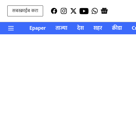
सबस्क्राईब करा
Epaper
ताज्या
देश
शहर
क्रीडा
C