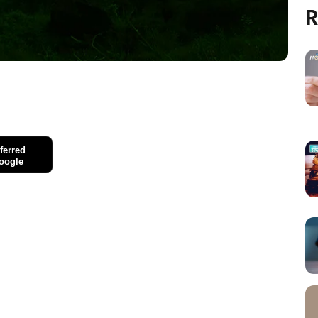
R
ferred
oogle