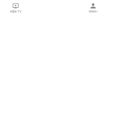
लाईव्ह TV
सकाळ+
l Programs
Print Products
Sakal Saptahik
hka
Family Doctor
 Crowdfunding
Sakal Publications