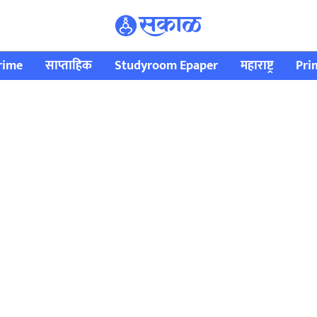
rime
साप्ताहिक
Studyroom Epaper
महाराष्ट्र
Pri