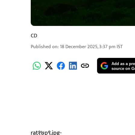
CD
Published on
:
18 December 2025, 3:37 pm
IST
Add as a pre
source on G
rat१७p९.jpg-