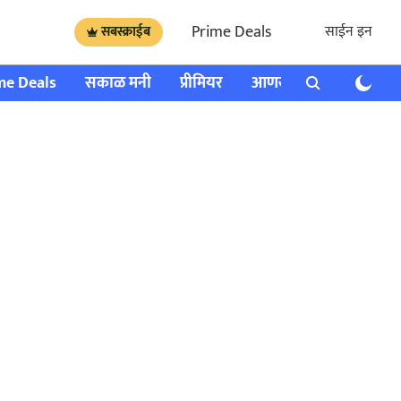
Prime Deals
साईन इन
सबस्क्राईब
me Deals
सकाळ मनी
प्रीमियर
आणखी
राशी भविष्य