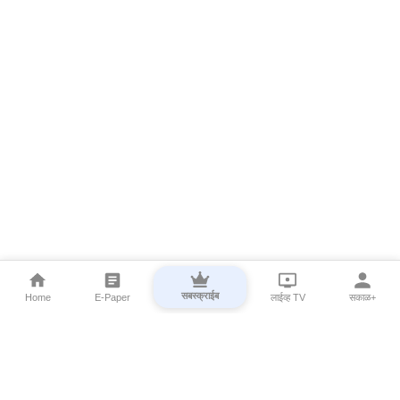
सबस्क्राईब
Home
E-Paper
लाईव्ह TV
सकाळ+