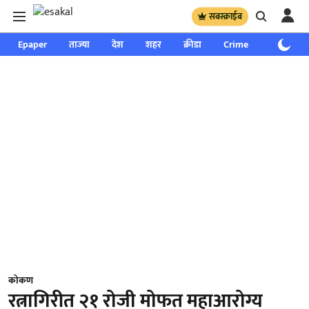
सबस्क्राईब
Epaper
ताज्या
देश
शहर
क्रीडा
Crime
साप्ताहिक
कोकण
रत्नागिरीत २१ रोजी मोफत महाआरोग्य