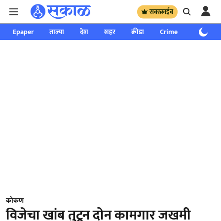
सबस्क्राईब
Epaper
ताज्या
देश
शहर
क्रीडा
Crime
साप्ताहिक
कोकण
विजेचा खांब तुटून दोन कामगार जखमी