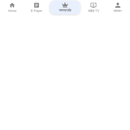
सबस्क्राईब
Home
E-Paper
लाईव्ह TV
सकाळ+
⌄
Marathi News
⌄
About Esakal
⌄
Digital Products
⌄
Sakal Programs
⌄
Print Products