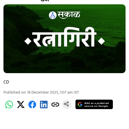
CD
Published on
:
18 December 2025, 7:07 am
IST
Add as a preferred
source on Google