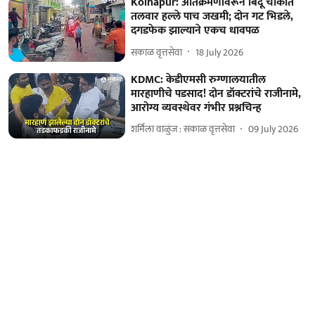
Kolhapur: अतिक्रमणांवरून बिंदू चौकात
तलवार हल्ले पाच जखमी; दोन गट भिडले,
दगडफेक झाल्याने एकच धावपळ
सकाळ वृत्तसेवा
18 July 2026
KDMC: केडीएमसी रुग्णालयातील
मारहाणीचे पडसाद! दोन डॉक्टरांचे राजीनामे,
आरोग्य व्यवस्थेवर गंभीर प्रश्नचिन्ह
शर्मिला वाळुंज : सकाळ वृत्तसेवा
09 July 2026