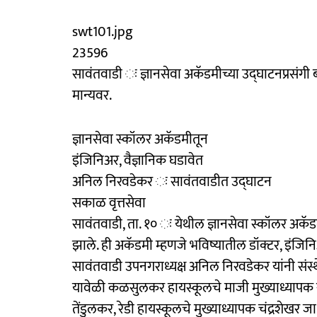
swt101.jpg
23596
सावंतवाडी ः ज्ञानसेवा अकॅडमीच्या उद्घाटनप्रसंग
मान्यवर.
ज्ञानसेवा स्कॉलर अकॅडमीतून
इंजिनिअर, वैज्ञानिक घडावेत
अनिल निरवडेकर ः सावंतवाडीत उद्घाटन
सकाळ वृत्तसेवा
सावंतवाडी, ता. १० ः येथील ज्ञानसेवा स्कॉलर अकॅडमी य
झाले. ही अकॅडमी म्हणजे भविष्यातील डॉक्टर, इंजि
सावंतवाडी उपनगराध्यक्ष अनिल निरवडेकर यांनी संस्थ
यावेळी कळसुलकर हायस्कूलचे माजी मुख्याध्यापक राम
तेंडुलकर, रेडी हायस्कूलचे मुख्याध्यापक चंद्रशेखर