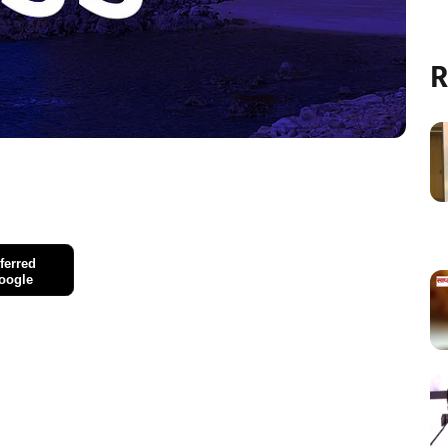
R
ferred
oogle