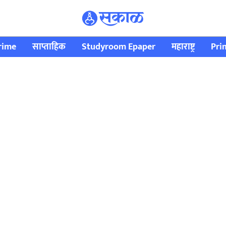
rime
साप्ताहिक
Studyroom Epaper
महाराष्ट्र
Pri