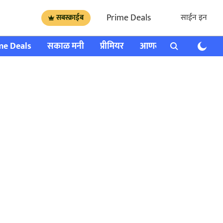
Prime Deals
साईन इन
सबस्क्राईब
me Deals
सकाळ मनी
प्रीमियर
आणखी
राशी भविष्य