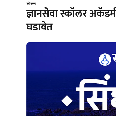
कोकण
ज्ञानसेवा स्कॉलर अकॅडमी
घडावेत