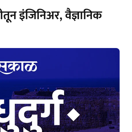
तून इंजिनिअर, वैज्ञानिक