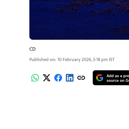
CD
Published on
:
10 February 2026, 3:18 pm
IST
Add as a pre
source on G