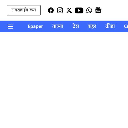
सबस्क्राईब करा
Epaper
ताज्या
देश
शहर
क्रीडा
C