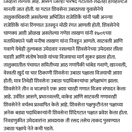
जिव्हारी लागला आहे.‌ आसगे जिल्हा परिषद गटातील लढतही हायहोल्टेज
मानली जात होती.‌ या गटात शिवसेना उबाठाच्या युवासेनेचे
तालुकाधिकारी असलेल्या अभिजित राजेशिर्के यांनी पत्नी अनन्या
राजेशिर्के यांना रिंगणात उतरवून मोठी रंगत आणली होती.‌ शिवसेनेचे
चाणक्य अशी ओळख असलेल्या गणेश लाखण यांनी १७०९च्या
मताधिक्याने पत्नी मनीषा लाखण यांना निवडून आणले. साटवली आणि
गवाणे येथेही तुल्यबळ उमेदवार नसल्याने शिवसेनेच्या उमेदवार लीला
घडशी आणि संतोष रेवाळे यांच्या विजयाचा मार्ग सुकर झाला होता.‌
तालुक्यातील पंचायत समितीच्या आठ गणांपैकी भांबेड गवाणे, खानवली,
वेरवली खुर्द या चार ठिकाणी शिवसेना उबाठा पक्षाला विजयाची आशा
होती; मात्र तिथेही शिवसेना उबाठा पदाधिकाऱ्यांचा अपेक्षाभंग झाला.
शिवसेनेने तीन व भाजपाने एक अशा चारही गणात विजय संपादन केला
आहे.‌ उर्वरित आसगे, प्रभानवल्ली, वाकेड आणि साटवली गणावरही
शिवसेनेने वर्चस्व प्रस्थापित केले आहे. शिवसेना पक्षफुटीनंतर पक्षाच्या
अनेक बड्या पदाधिकाऱ्यांनी‌ शिवसेना शिंदेगटात पक्षात प्रवेश केला होता.
निवडणुकीत उमेदवारांना आवश्यक ती रसद तसेच ताकद पुरवण्यात
उबाठा पक्षाचे नेते कमी पडले. ‌