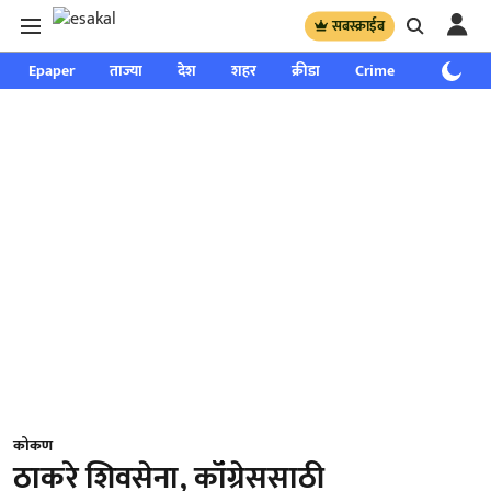
सबस्क्राईब
Epaper
ताज्या
देश
शहर
क्रीडा
Crime
साप्ताहिक
कोकण
ठाकरे शिवसेना, कॉंग्रेससाठी