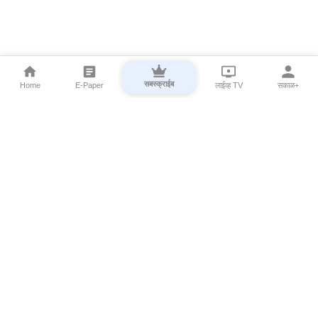
सबस्क्राईब
Home
E-Paper
लाईव्ह TV
सकाळ+
⌄
Marathi News
⌄
About Esakal
⌄
Digital Products