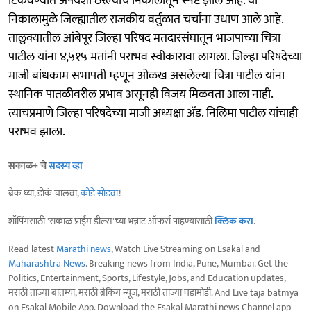
टिकवण्यात अपयशी ठरल्याचे निकालातून स्पष्ट झाले आहे. या
निकालामुळे जिल्ह्यातील राजकीय वर्तुळात चर्चांना उधाण आले आहे.
तालुक्यातील आंबेपूर जिल्हा परिषद मतदारसंघातून भाजपाच्या चित्रा
पाटील यांना ४,५१५ मतांनी पराभव स्वीकारावा लागला. जिल्हा परिषदेच्या
माजी बांधकाम सभापती म्हणून ओळख असलेल्या चित्रा पाटील यांना
स्थानिक पातळीवरील प्रभाव असूनही विजय मिळवता आला नाही.
त्याचप्रमाणे जिल्हा परिषदेच्या माजी अध्यक्षा ॲड. निलिमा पाटील यांचाही
पराभव झाला.
सकाळ+ चे
सदस्य व्हा
ब्रेक घ्या, डोकं चालवा,
कोडे सोडवा
!
शॉपिंगसाठी 'सकाळ प्राईम डील्स'च्या भन्नाट ऑफर्स पाहण्यासाठी
क्लिक करा
.
Read latest
Marathi news
, Watch Live Streaming on Esakal and
Maharashtra News
. Breaking news from India, Pune, Mumbai. Get the
Politics, Entertainment, Sports, Lifestyle, Jobs, and Education updates,
मराठी ताज्या बातम्या, मराठी ब्रेकिंग न्यूज, मराठी ताज्या घडामोडी. And Live taja batmya
on Esakal Mobile App. Download the Esakal Marathi news Channel app