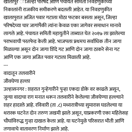
खालापूर ः जिल्हा परिषद आणि पंचायत समिती निवडणुकीच्या
निकालांनी राजकीय समीकरणे बदलली आहेत. या निवडणुकीत
खालापुरात अजित पवार गटाला मोठा फटका बसला असून, जिल्हा
परिषदेच्या चार जागांपैकी त्यांना केवळ एका जागेवर समाधान मानावे
लागले आहे. पंचायत समिती महायुतीने ताब्यात घेत २०१७ ला झालेल्या
पराभवाची परतफेड केली आहे. भाजपला प्रथमच सर्वाधिक तीन जागा
मिळाल्या असून दोन जागा शिंदे गट आणि दोन जागा ठाकरे सेना गट
आणि एक जागा अजित पवार गटाला मिळाली आहे.
---
वादातून तलवारीने
जीवघेणा हल्ला
उल्हासनगर : शहरात गुन्हेगारीने पुन्हा एकदा डोके वर काढले असून,
जुन्या वादाचा राग मनात धरून तलवारीने केलेल्या जीवघेण्या हल्ल्याने
शहर हादरले आहे. रविवारी (ता .८) मध्यरात्रीच्या सुमारास घडलेल्या या
थरारक घटनेत दोन तरुण जखमी झाले असून, याप्रकरणी एका महिलेसह
चौघांविरुद्ध गुन्हा दाखल केला आहे. या घटनेमुळे परिसरात भीती आणि
तणावाचे वातावरण निर्माण झाले आहे.