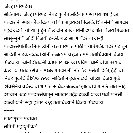
जिल्हा परिषदेवर
अलिबाग : जिल्हा परिषद निवडणुकीत अलिबागमध्ये घराणेशाहीला
मतदारांनी स्पष्ट कौल दिल्याचे चित्र पाहायला मिळाले. शिवसेनेचे आमदार
महेंद्र दळवी यांच्या कुटुंबातील दोन उमेदवारांनी दणदणीत विजय मिळवत
सासू-सुनेची जोडी विजयी ठरली. थळ आणि चेंढरे या दोन्ही
मतदारसंघांतील निकालांनी राजकारणात मोठी चर्चा रंगली. चेंढरे गटातून
आदिती नाईक-दळवी यांनी तब्बल पाच हजार ५५ मताधिक्याने विजय
मिळवला. त्यांनी शेतकरी कामगार पक्षाच्या प्रविणा घासे यांचा पराभव
केला. या मतदारसंघात ५७७ मतदारांनी ‘नोटा’ला पसंती दिली, हेही या
निवडणुकीचे वैशिष्ट्य ठरले. आदिती नाईक-दळवी यांच्या विजयामुळे
शिवसेनेचे वर्चस्व या भागात अधिक बळकट झाल्याचे मानले जात आहे.
दरम्यान, थळ मतदारसंघातून आमदार महेंद्र दळवी यांच्या पत्नी मानसी
दळवी यांनी सहा हजार ४६९ मताधिक्याने विजय मिळवला.
-------
खालापुरात पंचायत
समिती महायुतीकडे