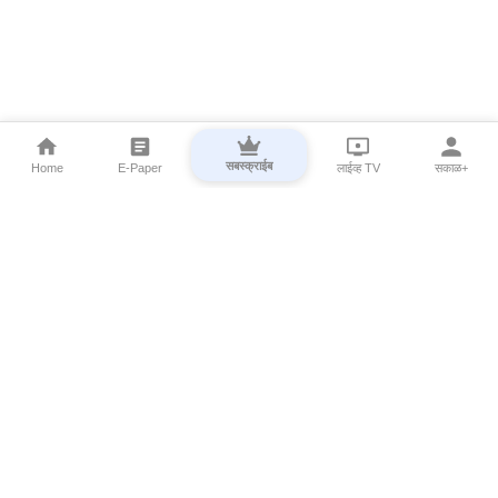
सबस्क्राईब
Home
E-Paper
लाईव्ह TV
सकाळ+
⌄
Marathi News
⌄
About Esakal
⌄
Digital Products