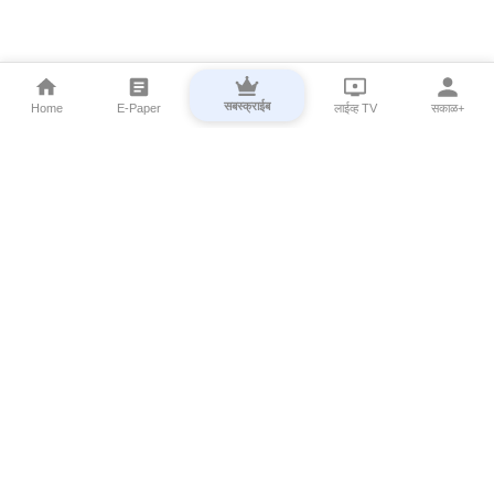
सबस्क्राईब
Home
E-Paper
लाईव्ह TV
सकाळ+
⌄
Marathi News
⌄
About Esakal
⌄
Digital Products
⌄
Sakal Programs