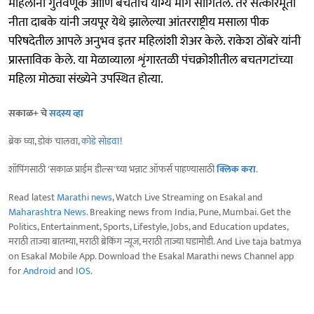
महिलांना गुंतवणूक आणि बचतीचे योग्य मार्ग सांगितले. तर सत्कारमूर्ती
नीता दाबके यांनी जयपूर येथे झालेल्या आंतरराष्ट्रीय मसाला पीक
परिषदेतील आपले अनुभव इतर महिलांशी शेअर केले. राकेश ठोंबरे यांनी
प्रास्ताविक केले. या मेळाव्याला शृंगारतळी पंचक्रोशीतील बचतगटांच्या
महिला मोठ्या संख्येने उपस्थित होत्या.
सकाळ+ चे
सदस्य व्हा
ब्रेक घ्या, डोकं चालवा,
कोडे सोडवा
!
शॉपिंगसाठी 'सकाळ प्राईम डील्स'च्या भन्नाट ऑफर्स पाहण्यासाठी
क्लिक करा
.
Read latest
Marathi news
, Watch Live Streaming on Esakal and
Maharashtra News
. Breaking news from India, Pune, Mumbai. Get the
Politics, Entertainment, Sports, Lifestyle, Jobs, and Education updates,
मराठी ताज्या बातम्या, मराठी ब्रेकिंग न्यूज, मराठी ताज्या घडामोडी. And Live taja batmya
on Esakal Mobile App. Download the Esakal Marathi news Channel app
for
Android
and
IOS
.