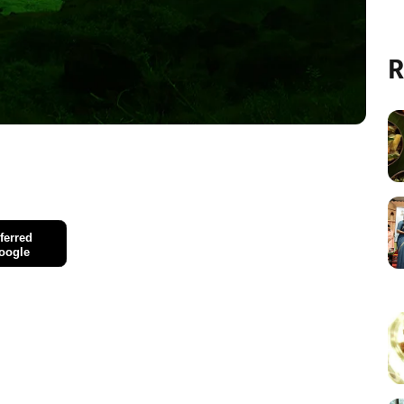
R
ferred
oogle