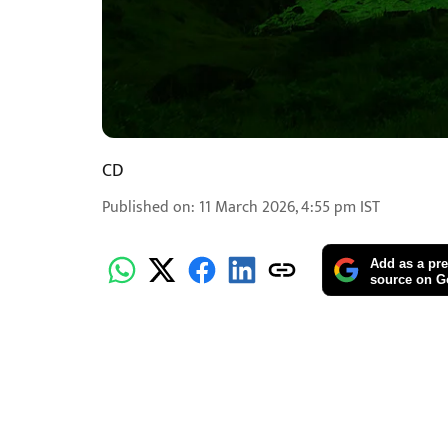
CD
Published on
:
11 March 2026, 4:55 pm
IST
Add as a pre
source on G