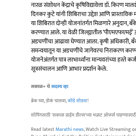
नारळ संशोधन केंद्राचे कृषिविद्यावेत्ता डॉ. किरण मालश
दिनकर कुटे यांनी शिबिराचा उद्देश आणि प्रास्ताविक म
या शिबिरात दोन्ही योजनांतर्गत मिळणारे अनुदान, बँके
करण्यात आले. या वेळी जिल्ह्यातील ‘पीएमएफएमई’ आ
अडचणींचा आढावा घेण्यात आला. कृषी अधिकारी, बँक
समन्वयातून या अडचणींचे जागेवरच निराकरण करण्
योजनेअंतर्गत पात्र लाभार्थ्यांना मान्यवरांच्या हस्ते क
सूत्रसंचालन आणि आभार प्रदर्शन केले.
सकाळ+ चे
सदस्य व्हा
ब्रेक घ्या, डोकं चालवा,
कोडे सोडवा
!
शॉपिंगसाठी 'सकाळ प्राईम डील्स'च्या भन्नाट ऑफर्स पाहण्यासा
Read latest
Marathi news
, Watch Live Streaming o