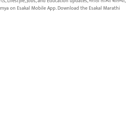
, Lifestyle, Jobs, and Education updates, मराठी ताज्या बातम्या,
aja batmya on Esakal Mobile App. Download the Esakal Marathi