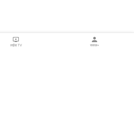
लाईव्ह TV
सकाळ+
l Programs
Print Products