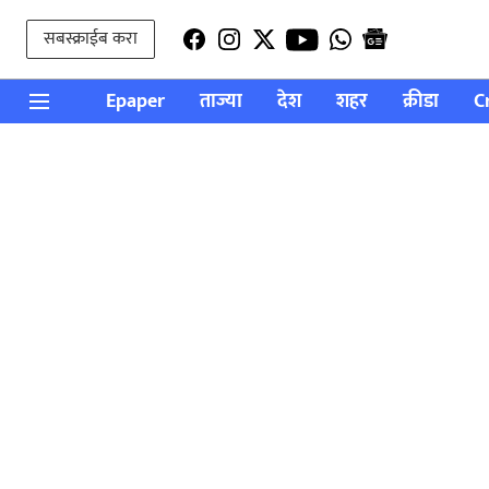
सबस्क्राईब करा
Epaper
ताज्या
देश
शहर
क्रीडा
C