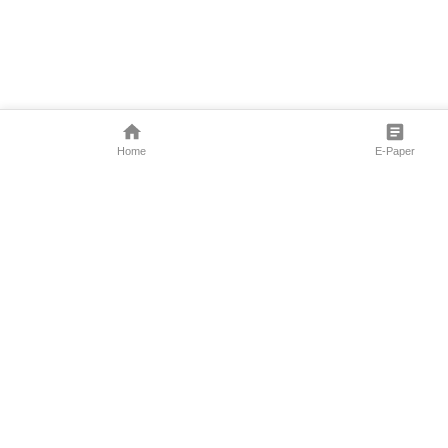
Home
E-Paper
Follow Us
Marathi News