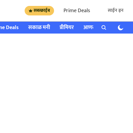
Prime Deals
साईन इन
सबस्क्राईब
me Deals
सकाळ मनी
प्रीमियर
आणखी
राशी भविष्य