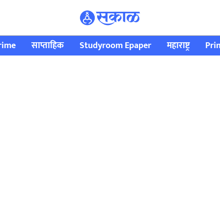
rime
साप्ताहिक
Studyroom Epaper
महाराष्ट्र
Pri