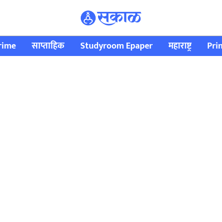
rime
साप्ताहिक
Studyroom Epaper
महाराष्ट्र
Pri