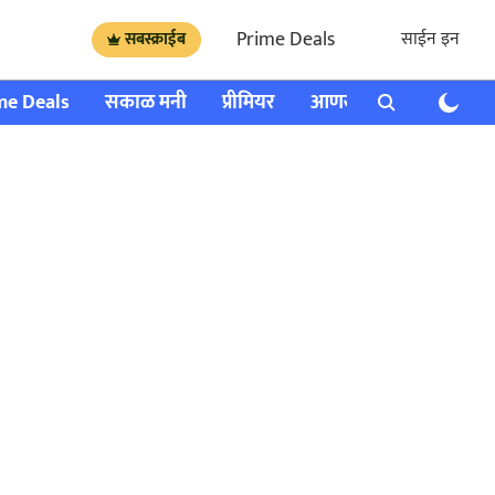
Prime Deals
साईन इन
सबस्क्राईब
me Deals
सकाळ मनी
प्रीमियर
आणखी
राशी भविष्य