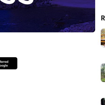
R
ferred
oogle