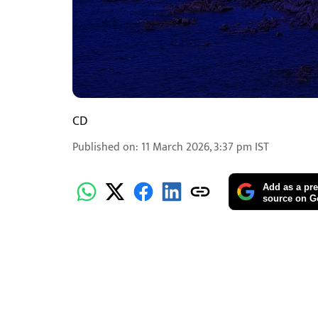
CD
Published on
:
11 March 2026, 3:37 pm
IST
Add as a pre
source on G