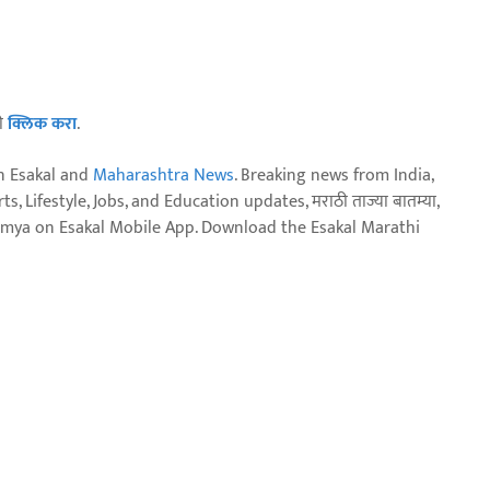
ठी
क्लिक करा
.
n Esakal and
Maharashtra News
. Breaking news from India,
, Lifestyle, Jobs, and Education updates, मराठी ताज्या बातम्या,
aja batmya on Esakal Mobile App. Download the Esakal Marathi