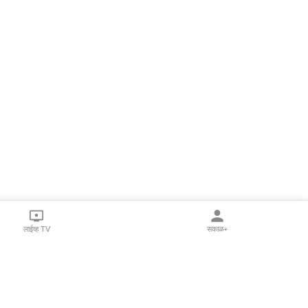
लाईव्ह TV
सकाळ+