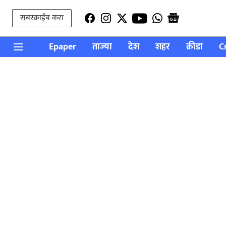
सबस्क्राईब करा
Epaper
ताज्या
देश
शहर
क्रीडा
C