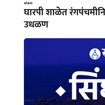
कोकण
घारपी शाळेत रंगपंचमीनिमित्
उधळण