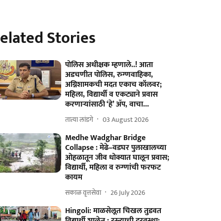
elated Stories
पोलिस अधीक्षक म्हणाले..! आता
अडचणीत पोलिस, रुग्णवाहिका,
अग्निशामकची मदत एकाच कॉलवर;
महिला, विद्यार्थी व एकट्याने प्रवास
करणाऱ्यांसाठी ‘हे’ ॲप, वाचा...
तात्या लांडगे
03 August 2026
Medhe Wadghar Bridge
Collapse : मेढे–वडघर पुलाखालच्या
ओहळातून जीव धोक्यात घालून प्रवास;
विद्यार्थी, महिला व रुग्णांची फरफट
कायम
सकाळ वृत्तसेवा
26 July 2026
Hingoli: माळसेलूत चिखल तुडवत
विद्यार्थी शाळेत ; रस्त्याची दुरवस्था;