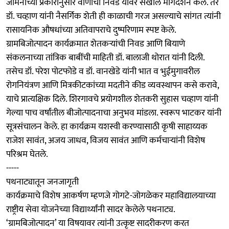
जमिनीच्या प्रकारानुसार वाणांची निवड यावर सखोल मार्गदर्शन केले. तर
डॉ. चव्हाण यांनी नैसर्गिक शेती ही काळाची गरज असल्याचे सांगत त्यांनी
रासायनिक औषधांच्या अतिवापराचे दुष्परिणाम स्पष्ट केले.
ग्रामबिजोत्पादन कार्यक्रमात शेतकऱ्यांची निवड आणि बियाणे
संकलनाच्या तांत्रिक बाबींची माहिती डॉ. बालाजी थोरात यांनी दिली.
तसेच डॉ. परेश पोटफोडे व डॉ. वानखेडे यांनी भात व भुईमुगावरील
रोगनियंत्रण आणि मित्रकीटकांच्या मदतीने कीड व्यवस्थापन कसे करावे,
याचे प्रात्यक्षिक दिले. शिरगावचे प्रयोगशील शेतकरी सुहास चव्हाण यांनी
गेल्या पाच वर्षांतील बीजोत्पादनाचा अनुभव मांडला. स्वरूप भाटकर यांनी
सूत्रसंचालन केले. हा कार्यक्रम यशस्वी करण्यासाठी कृषी साहाय्यक
राजेश सावंत, अजय जाधव, विजय सावंत आणि कर्मचाऱ्यांनी विशेष
परिश्रम घेतले.
-----
पथनाट्यातून जनजागृती
कार्यक्रमाचे विशेष आकर्षण म्हणजे गोगटे-जोगळेकर महाविद्यालयाच्या
राष्ट्रीय सेवा योजनेच्या विद्यार्थ्यांनी सादर केलेले पथनाट्य.
‘ग्रामबिजोत्पादन’ या विषयावर त्यांनी उत्कृष्ट सादरीकरण करत