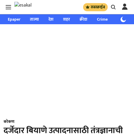
सबस्क्राईब
Epaper
ताज्या
देश
शहर
क्रीडा
Crime
साप्ताहिक
कोकण
दर्जेदार बियाणे उत्पादनासाठी तंत्रज्ञानाची