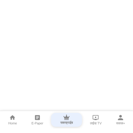
सबस्क्राईब
Home
E-Paper
लाईव्ह TV
सकाळ+