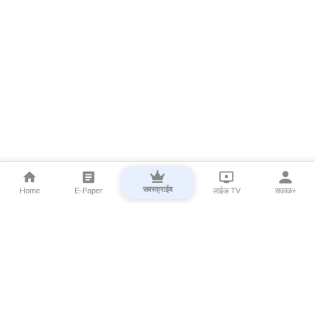
सबस्क्राईब
Home
E-Paper
लाईव्ह TV
सकाळ+