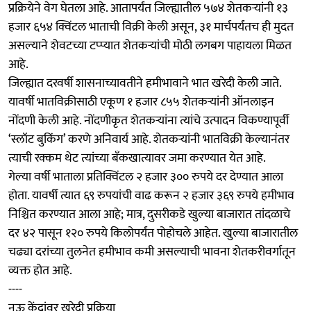
प्रक्रियेने वेग घेतला आहे. आतापर्यंत जिल्ह्यातील ५७४ शेतकऱ्यांनी १३
हजार ६५४ क्विंटल भाताची विक्री केली असून, ३१ मार्चपर्यंतच ही मुदत
असल्याने शेवटच्या टप्प्यात शेतकऱ्यांची मोठी लगबग पाहायला मिळत
आहे.
जिल्ह्यात दरवर्षी शासनाच्यावतीने हमीभावाने भात खरेदी केली जाते.
यावर्षी भातविक्रीसाठी एकूण १ हजार ८५५ शेतकऱ्यांनी ऑनलाइन
नोंदणी केली आहे. नोंदणीकृत शेतकऱ्यांना त्यांचे उत्पादन विकण्यापूर्वी
‘स्लॉट बुकिंग’ करणे अनिवार्य आहे. शेतकऱ्यांनी भातविक्री केल्यानंतर
त्याची रक्कम थेट त्यांच्या बँकखात्यावर जमा करण्यात येत आहे.
गेल्या वर्षी भाताला प्रतिक्विंटल २ हजार ३०० रुपये दर देण्यात आला
होता. यावर्षी त्यात ६९ रुपयांची वाढ करून २ हजार ३६९ रुपये हमीभाव
निश्चित करण्यात आला आहे; मात्र, दुसरीकडे खुल्या बाजारात तांदळाचे
दर ४२ पासून १२० रुपये किलोपर्यंत पोहोचले आहेत. खुल्या बाजारातील
चढ्या दरांच्या तुलनेत हमीभाव कमी असल्याची भावना शेतकरीवर्गातून
व्यक्त होत आहे.
----
नऊ केंद्रांवर खरेदी प्रक्रिया