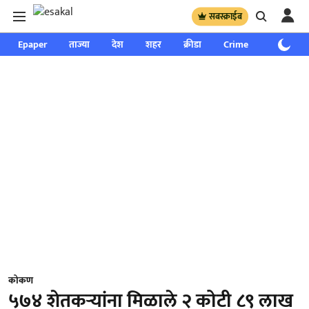
सबस्क्राईब
Epaper
ताज्या
देश
शहर
क्रीडा
Crime
साप्ताहिक
कोकण
५७४ शेतकऱ्यांना मिळाले २ कोटी ८९ लाख