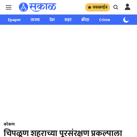
सबस्क्राईब
Epaper
ताज्या
देश
शहर
क्रीडा
Crime
साप्ताहिक
कोकण
चिपळूण शहराच्या पूरसंरक्षण प्रकल्पाला