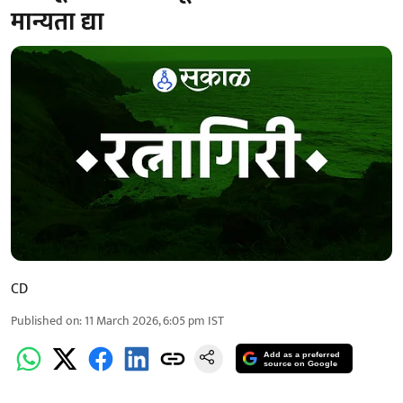
मान्यता द्या
CD
Published on
:
11 March 2026, 6:05 pm
IST
Add as a preferred
source on Google