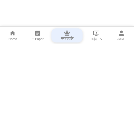
सबस्क्राईब
Home
E-Paper
लाईव्ह TV
सकाळ+
⌄
Marathi News
⌄
About Esakal
⌄
Digital Products