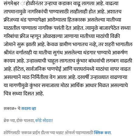
संगमेश्वर ः होळीनंतर उन्हाचा कडाका वाढू लागला आहे. वाढत्या
तापमानामुळे नागरिकांची पाण्यासाठी लाहीलाही होत आहे. अशातच
फ्रीजच्या थंड पाण्यापेक्षा आरोग्याला हितकारक असलेल्या मातीच्या
माठातील पाण्याला नागरिक पसंती देत आहेत. त्यामुळे बाजारपेठेत सध्या
गरिबांचा फ्रीज म्हणून ओळखल्या जाणाऱ्या मातीच्या माठांची विक्री
जोमाने सुरू झाली आहे. केवळ ग्रामीण भागातच नव्हे, तर शहरी भागातील
श्रीमंत वर्गालाही या मातीचा सुगंध असलेल्या थंडगार पाण्याचे आकर्षण
कायम आहे. उन्हाळ्याची चाहूल लागताच कुंभार बांधवांची लगबग वाढली
आहे. हॉटेल, सार्वजनिक पाणपोई आणि घराघरांमध्ये माठांचा वापर वाढत
असल्याने माठ निर्मितीला वेग आला आहे. दरवर्षी उन्हाळ्यात वाढणाऱ्या
या मागणीमुळे कुंभार समाजाला मोठा आर्थिक आधार मिळत असल्याचे
चित्र सध्या दिसत आहे.
सकाळ+ चे
सदस्य व्हा
ब्रेक घ्या, डोकं चालवा,
कोडे सोडवा
!
शॉपिंगसाठी 'सकाळ प्राईम डील्स'च्या भन्नाट ऑफर्स पाहण्यासाठी
क्लिक करा
.