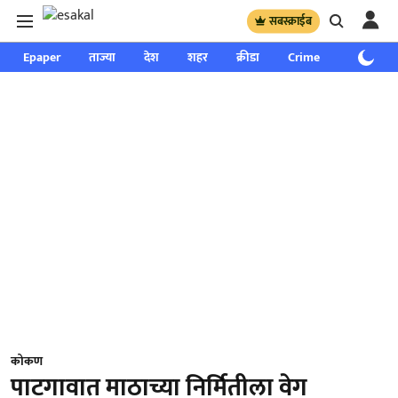
सबस्क्राईब
Epaper
ताज्या
देश
शहर
क्रीडा
Crime
साप्ताहिक
कोकण
पाटगावात माठाच्या निर्मितीला वेग