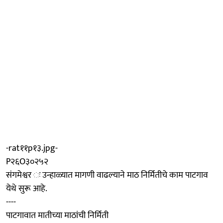
-rat११p१३.jpg-
P२६O३०२५२
संगमेश्वर ः उन्हाळ्यात मागणी वाढल्याने माठ निर्मितीचे काम पाटगाव
येथे सुरू आहे.
----
पाटगावात मातीच्या माठांची निर्मिती