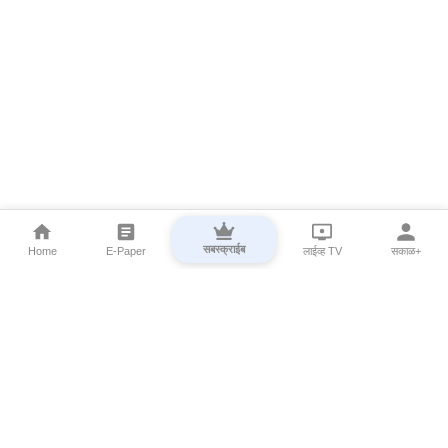
सबस्क्राईब
Home
E-Paper
लाईव्ह TV
सकाळ+
⌄
Marathi News