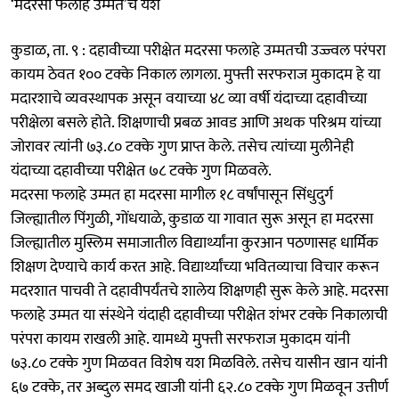
‘मदरसा फलाहे उम्मत’चे यश
कुडाळ, ता. ९ : दहावीच्या परीक्षेत मदरसा फलाहे उम्मतची उज्ज्वल परंपरा
कायम ठेवत १०० टक्के निकाल लागला. मुफ्ती सरफराज मुकादम हे या
मदारशाचे व्यवस्थापक असून वयाच्या ४८ व्या वर्षी यंदाच्या दहावीच्या
परीक्षेला बसले होते. शिक्षणाची प्रबळ आवड आणि अथक परिश्रम यांच्या
जोरावर त्यांनी ७३.८० टक्के गुण प्राप्त केले. तसेच त्यांच्या मुलीनेही
यंदाच्या दहावीच्या परीक्षेत ७८ टक्के गुण मिळवले.
मदरसा फलाहे उम्मत हा मदरसा मागील १८ वर्षांपासून सिंधुदुर्ग
जिल्ह्यातील पिंगुळी, गोंधयाळे, कुडाळ या गावात सुरू असून हा मदरसा
जिल्ह्यातील मुस्लिम समाजातील विद्यार्थ्यांना कुरआन पठणासह धार्मिक
शिक्षण देण्याचे कार्य करत आहे. विद्यार्थ्यांच्या भवितव्याचा विचार करून
मदरशात पाचवी ते दहावीपर्यंतचे शालेय शिक्षणही सुरू केले आहे. मदरसा
फलाहे उम्मत या संस्थेने यंदाही दहावीच्या परीक्षेत शंभर टक्के निकालाची
परंपरा कायम राखली आहे. यामध्ये मुफ्ती सरफराज मुकादम यांनी
७३.८० टक्के गुण मिळवत विशेष यश मिळविले. तसेच यासीन खान यांनी
६७ टक्के, तर अब्दुल समद खाजी यांनी ६२.८० टक्के गुण मिळवून उत्तीर्ण