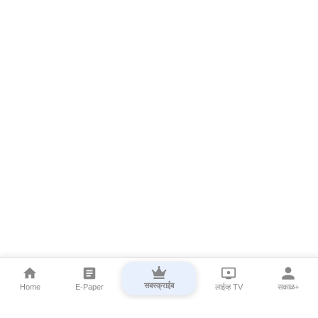
सबस्क्राईब
Home
E-Paper
लाईव्ह TV
सकाळ+