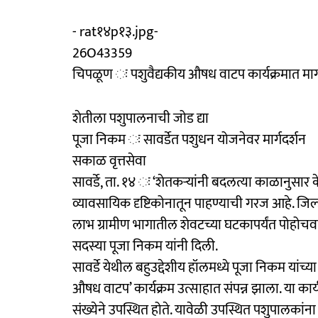
- rat१४p१३.jpg-
26O43359
चिपळूण ः पशुवैद्यकीय औषध वाटप कार्यक्रमात मार्
शेतीला पशुपालनाची जोड द्या
पूजा निकम ः सावर्डेत पशुधन योजनेवर मार्गदर्शन
सकाळ वृत्तसेवा
सावर्डे, ता. १४ ः ‘शेतकऱ्यांनी बदलत्या काळानुसा
व्यावसायिक दृष्टिकोनातून पाहण्याची गरज आहे. ज
लाभ ग्रामीण भागातील शेवटच्या घटकापर्यंत पोहोचव
सदस्या पूजा निकम यांनी दिली.
सावर्डे येथील बहुउद्देशीय हॉलमध्ये पूजा निकम यांच
औषध वाटप’ कार्यक्रम उत्साहात संपन्न झाला. या का
संख्येने उपस्थित होते. यावेळी उपस्थित पशुपालकांना 