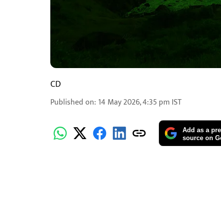
CD
Published on
:
14 May 2026, 4:35 pm
IST
Add as a pre
source on G