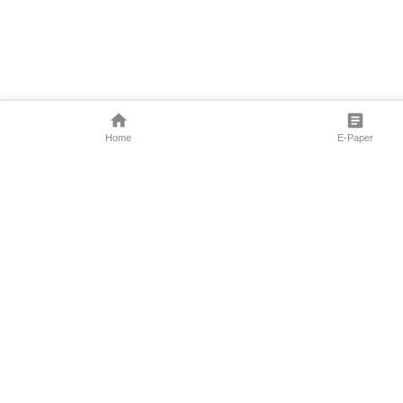
Home
E-Paper
Follow Us
Marathi News