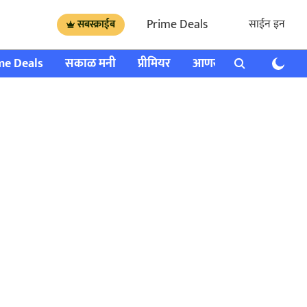
Prime Deals
साईन इन
सबस्क्राईब
me Deals
सकाळ मनी
प्रीमियर
आणखी
राशी भविष्य