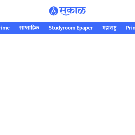
rime
साप्ताहिक
Studyroom Epaper
महाराष्ट्र
Pri