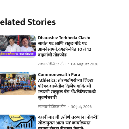
elated Stories
Dharashiv Terkheda Clash:
सावंत गट आणि राहुल मोटे गट
आमनेसामने,दगडफेकीत 10 ते 12
वाहनांची तोडफोड
सकाळ डिजिटल टीम
04 August 2026
Commonwealth Para
Athletics: तोरणडोंगरीच्या जिल्हा
परिषद शाळेतील दिलीप गावितची
ग्लास्गो राष्ट्रकुल पॅरा अ‍ॅथलेटिक्समध्ये
सुवर्णभरारी
सकाळ डिजिटल टीम
30 July 2026
दहावी-बारावी उत्तीर्ण तरुणांना नोकरी!
सोलापुरात आता ‘या’ कार्यालयात
दरमहा दोनदा रोजगार मेळावे;