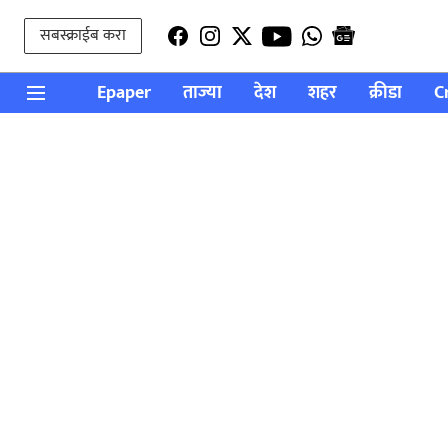
सबस्क्राईब करा
Epaper
ताज्या
देश
शहर
क्रीडा
C