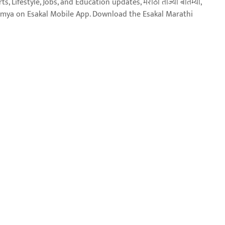
, Lifestyle, Jobs, and Education updates, मराठी ताज्या बातम्या,
aja batmya on Esakal Mobile App. Download the Esakal Marathi