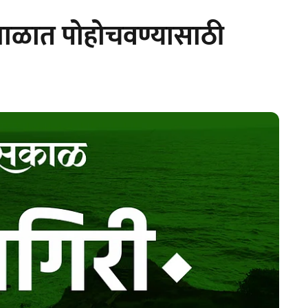
ाळात पोहोचवण्यासाठी