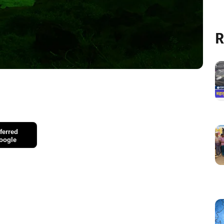
R
ferred
oogle