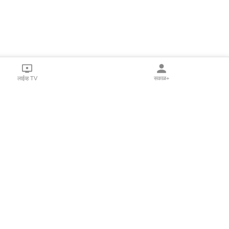
लाईव्ह TV
सकाळ+
l Programs
Print Products