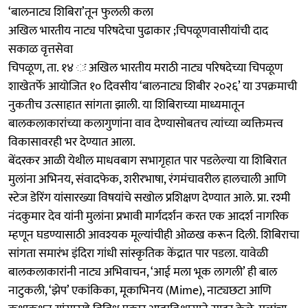
‘बालनाट्य शिबिरा’तून फुलली कला
अखिल भारतीय नाट्य परिषदेचा पुढाकार ;चिपळूणवासीयांची दाद
सकाळ वृत्तसेवा
चिपळूण, ता. १४ ः अखिल भारतीय मराठी नाट्य परिषदेच्या चिपळूण
शाखेतर्फे आयोजित १० दिवसीय ‘बालनाट्य शिबीर २०२६’ या उपक्रमाची
नुकतीच उत्साहात सांगता झाली. या शिबिराच्या माध्यमातून
बालकलाकारांच्या कलागुणांना वाव देण्यासोबतच त्यांच्या व्यक्तिमत्त्व
विकासावरही भर देण्यात आला.
बेंदरकर आळी येथील माधवबाग सभागृहात पार पडलेल्या या शिबिरात
मुलांना अभिनय, संवादफेक, शरीरभाषा, रंगमंचावरील हालचाली आणि
स्टेज डेरिंग यांसारख्या विषयांचे सखोल प्रशिक्षण देण्यात आले. प्रा. रश्मी
नंदकुमार देव यांनी मुलांना प्रभावी मार्गदर्शन करत एक आदर्श नागरिक
म्हणून घडण्यासाठी आवश्यक मूल्यांचीही ओळख करून दिली. शिबिराचा
सांगता समारंभ इंदिरा गांधी सांस्कृतिक केंद्रात पार पडला. यावेळी
बालकलाकारांनी नाट्य अभिवाचन, ‘आई मला भूक लागली’ ही बाल
नाटुकली, ‘झेप’ एकांकिका, मूकाभिनय (Mime), नाट्यछटा आणि