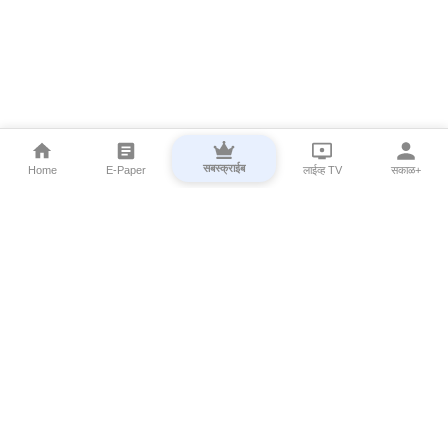
सबस्क्राईब
Home
E-Paper
लाईव्ह TV
सकाळ+
⌄
Marathi News
⌄
About Esakal