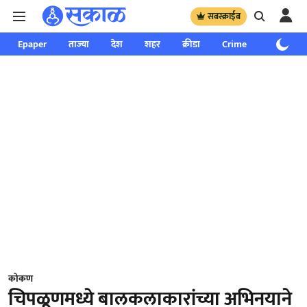
सबस्क्राईब
Epaper
ताज्या
देश
शहर
क्रीडा
Crime
साप्ताहिक
कोकण
चिपळूणमध्ये बालकलाकारांच्या अभिनयाने