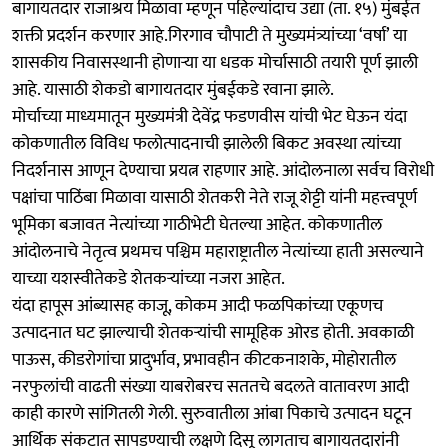
बागायतदार राजाश्रय मिळावा म्हणून पहिल्यांदाच उद्या (ता. १५) मुंबईत
शक्ती प्रदर्शन करणार आहे.गिरगाव चौपाटी ते मुख्यमंत्र्यांच्या ‘वर्षा’ या
शासकीय निवासस्थानी होणाऱ्या या धडक मोर्चासाठी तयारी पूर्ण झाली
आहे. यासाठी शेकडो बागायतदार मुंबईकडे रवाना झाले.
मोर्चाच्या माध्यमातून मुख्यमंत्री देवेंद्र फडणवीस यांची भेट घेऊन यंदा
कोकणातील विविध फलोत्पादनाची झालेली बिकट अवस्था त्यांच्या
निदर्शनास आणून देण्याचा प्रयत्न राहणार आहे. आंदोलनाला सर्वच विरोधी
पक्षांचा पाठिंबा मिळावा यासाठी शेतकरी नेते राजू शेट्टी यांनी महत्त्वपूर्ण
भूमिका बजावत नेत्यांच्या गाठीभेटी घेतल्या आहेत. कोकणातील
आंदोलनाचे नेतृत्व प्रथमच पश्चिम महाराष्ट्रातील नेत्यांच्या हाती असल्याने
याच्या यशस्वीतेकडे शेतकऱ्यांच्या नजरा आहेत.
यंदा हापूस आंब्यासह काजू, कोकम आदी फळपिकांच्या एकूणच
उत्पादनात घट झाल्याची शेतकऱ्यांची सामूहिक ओरड होती. अवकाळी
पाऊस, कीडरोगांचा प्रादुर्भाव, प्रभावहीन कीटकनाशके, मोहोरातील
नरफुलांची वाढती संख्या याबरोबरच सततचे बदलते वातावरण आदी
काही कारणे सांगितली गेली. सुरुवातीला आंबा पिकाचे उत्पादन घटून
आर्थिक संकटात सापडण्याची लक्षणे दिसू लागताच बागायतदारांनी