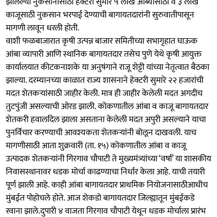
झालेल्या नुकसानीसाठी हेक्टरी सुमारे ५ लाख आंब्यासाठी व ३ लाख
काजूसाठी नुकसान भरपाई देण्याची बागायतदारांनी सुरुवातीपासून
मागणी लावून धरली होती.
वाशी फळबाजारात कृषी उत्पन्न बाजार समितीच्या सभागृहात घाऊक
आंबा व्यापारी आणि स्थानिक बागायतदार तसेच पुणे येथे कृषी आयुक्त
कार्यालयात कीटकनाशके या अनुषंगाने राजू शेट्टी यांच्या नेतृत्वात बैठका
झाल्या. दरम्यानच्या काळात राज्य शासनाने हेक्टरी सुमारे २२ हजारांची
मदत शेतकऱ्यांसाठी जाहीर केली. मात्र ही जाहीर केलेली मदत अगदीच
तुटपुंजी असल्याची ओरड झाली. कोकणातील आंबा व काजू बागायतदार
शेतकरी हवालदिल झाला असताना केलेली मदत अपुरी असल्याने याचा
पुनर्विचार करण्याची आवश्यकता शेतकऱ्यांनी बोलून दाखवली. याच
मागणीसाठी आता शुक्रवारी (ता. १५) कोकणातील आंबा व काजू
उत्पादक शेतकऱ्यांनी गिरगाव चौपाटी ते मुख्यमंत्र्यांच्या ‘वर्षा’ या शासकीय
निवासस्थानावर धडक मोर्चा काढण्याचा निर्धार केला आहे. याची तयारी
पूर्ण झाली आहे. काही आंबा बागायतदार प्राथमिक नियोजनासाठीआधीच
मुंबईत पोहोचले होते. आज शेकडो बागायतदार जिल्ह्यातून मुंबईकडे
रवाना झाले.दुपारी ४ वाजता गिरगाव चौपाटी येथून धडक मोर्चाला प्रारंभ