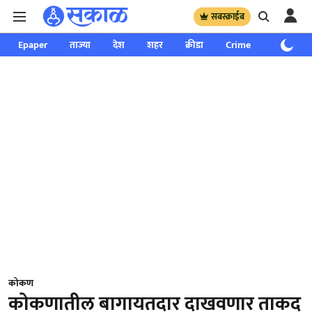
सबस्क्राईब
Epaper
ताज्या
देश
शहर
क्रीडा
Crime
साप्ताहिक
कोकण
कोकणातील बागायतदार दाखवणार ताकद