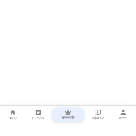
सबस्क्राईब
Home
E-Paper
लाईव्ह TV
सकाळ+