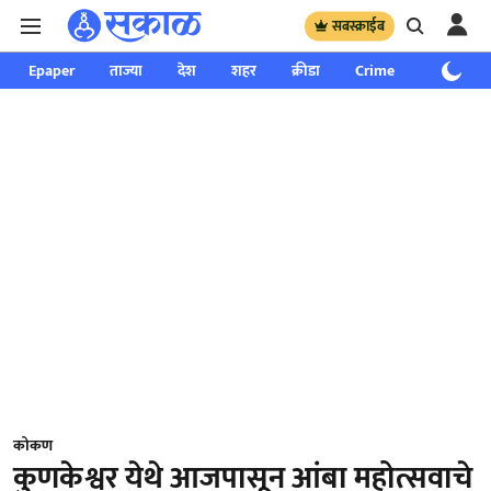
सबस्क्राईब
Epaper
ताज्या
देश
शहर
क्रीडा
Crime
साप्ताहिक
कोकण
कुणकेश्वर येथे आजपासून आंबा महोत्सवाचे