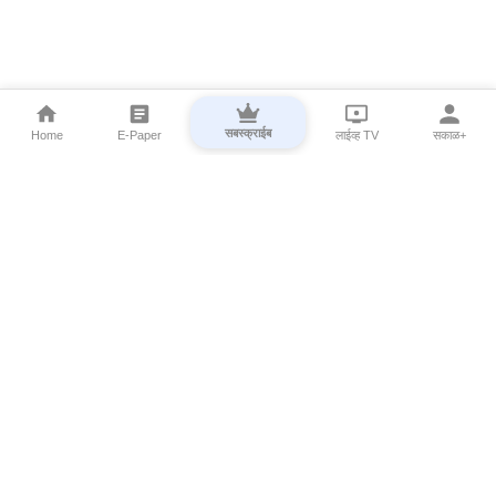
सबस्क्राईब
Home
E-Paper
लाईव्ह TV
सकाळ+
⌄
Marathi News
⌄
About Esakal
⌄
Digital Products