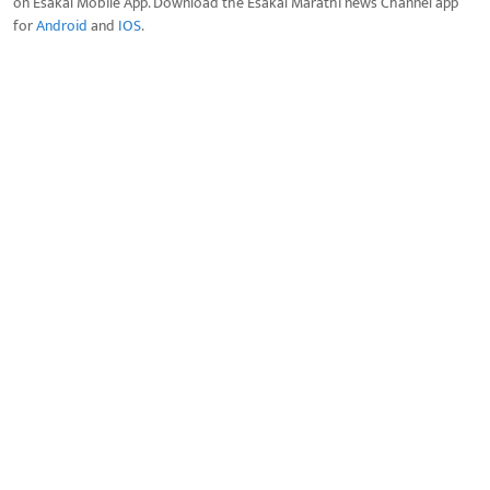
on Esakal Mobile App. Download the Esakal Marathi news Channel app
for
Android
and
IOS
.