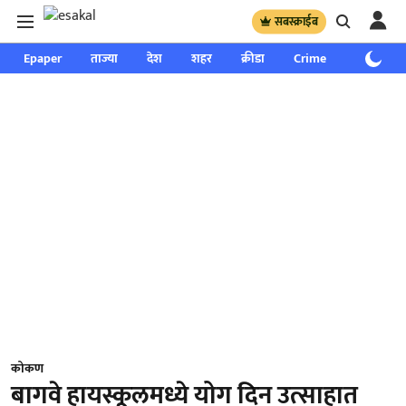
सबस्क्राईब
Epaper
ताज्या
देश
शहर
क्रीडा
Crime
साप्ताहिक
कोकण
बागवे हायस्कूलमध्ये योग दिन उत्साहात