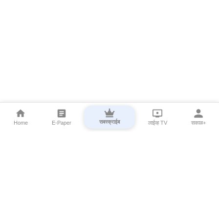
सबस्क्राईब
Home
E-Paper
लाईव्ह TV
सकाळ+
⌄
Marathi News