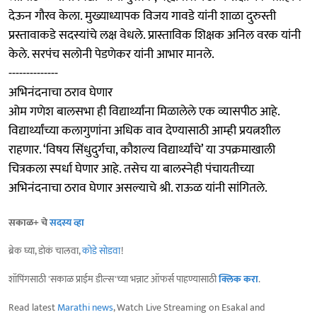
देऊन गौरव केला. मुख्याध्यापक विजय गावडे यांनी शाळा दुरुस्ती
प्रस्तावाकडे सदस्यांचे लक्ष वेधले. प्रास्ताविक शिक्षक अनिल वरक यांनी
केले. सरपंच सलोनी पेडणेकर यांनी आभार मानले.
--------------
अभिनंदनाचा ठराव घेणार
ओम गणेश बालसभा ही विद्यार्थ्यांना मिळालेले एक व्यासपीठ आहे.
विद्यार्थ्यांच्या कलागुणांना अधिक वाव देण्यासाठी आम्ही प्रयत्नशील
राहणार. ‘विषय सिंधुदुर्गचा, कौशल्य विद्यार्थ्यांचे’ या उपक्रमाखाली
चित्रकला स्पर्धा घेणार आहे. तसेच या बालस्नेही पंचायतीच्या
अभिनंदनाचा ठराव घेणार असल्याचे श्री. राऊळ यांनी सांगितले.
सकाळ+ चे
सदस्य व्हा
ब्रेक घ्या, डोकं चालवा,
कोडे सोडवा
!
शॉपिंगसाठी 'सकाळ प्राईम डील्स'च्या भन्नाट ऑफर्स पाहण्यासाठी
क्लिक करा
.
Read latest
Marathi news
, Watch Live Streaming on Esakal and