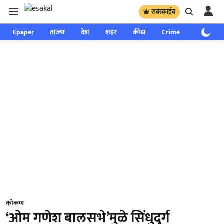
सबस्क्राईब
Epaper
ताज्या
देश
शहर
क्रीडा
Crime
साप्ताहिक
कोकण
‘ओम गणेश बालसभे’मुळे सिंधुदुर्ग