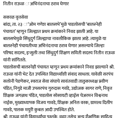
नितीन राऊळ ः अभिनंदनाचा ठराव घेणार
सकाळ वृत्तसेवा
बांदा, ता. २३ ः ‘ओम गणेश बालसभे’मुळे पाडलोसची ‘बालस्नेही
पंचायत’ म्हणून जिल्ह्यात प्रथम क्रमांकाने निवड झाली आहे. या
बालसभेमुळे सिंधुदुर्ग जिल्ह्याचा नावलौकिक झाला आहे. त्यामुळे या
बालस्नेही पंचायतीच्या अभिनंदनाचा ठराव घेणार असल्याचे जिल्हा
परिषद सदस्य, इन्सुली तथा सिंधुदुर्ग शिक्षण समिती सदस्य नितीन राऊळ
यांनी सांगितले.
पाडलोसची बालस्नेही पंचायत म्हणून प्रथम क्रमांकाने निवड झाल्याने श्री.
राऊळ यांनी भेट देत उपस्थित विद्यार्थ्यांशी संवाद साधला. यावेळी सरपंच
सलोनी पेडणेकर, स्वराज सेवा संघाचे सावंतवाडी तालुकाध्यक्ष प्रवीण
पंडित, निगुडे माजी उपसरपंच गुरुदास गवंडे, उद्योजक सागर राणे, निवृत्त
शिक्षक जगन्नाथ पंडित, पाडलोस सोसायटी व्हाईस चेअरमन विश्वनाथ
नाईक, मुख्याध्यापक विजय गावडे, शिक्षक अनिल वरक, ग्रामस्थ दिलीप
गावडे, पालक मयुरी कुबल आदी उपस्थित होते.
श्री. राऊळ यांनी विद्यार्थ्यांचा पुस्तके, वह्या तसेच अन्य शैक्षणिक साहित्य