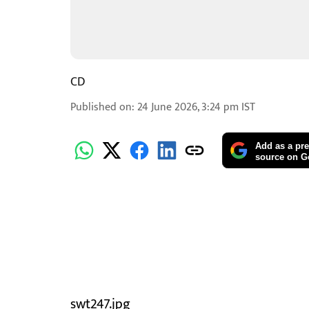
CD
Published on
:
24 June 2026, 3:24 pm
IST
Add as a pre
source on G
swt247.jpg