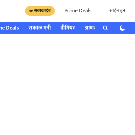
Prime Deals
साईन इन
सबस्क्राईब
me Deals
सकाळ मनी
प्रीमियर
आणखी
राशी भविष्य