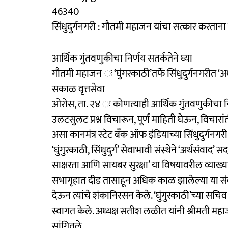
46340
सिंधुदुर्गनगरी : गौतमी महाजन यांचा सत्कार करत
आर्थिक गुंतवणुकीचा निर्णय सतर्कतेने घ्या
गौतमी महाजन ः ‘घुंगरकाठी’तर्फे सिंधुदुर्गनगरीत ‘अर
सकाळ वृत्तसेवा
ओरोस, ता. २४ ः कोणत्याही आर्थिक गुंतवणुकीचा नि
उलटसुलट प्रश्न विचारून, पूर्ण माहिती घेऊन, विचारां
असा कानमंत्र स्टेट बँक ऑफ इंडियाच्या सिंधुदुर्गनग
‘घुंगुरकाठी, सिंधुदुर्ग’ सेवाभावी संस्थेने ‘अर्थसंवा
साक्षरता आणि सायबर सुरक्षा’ या विषयावरील व्याख्
सभागृहात दीड तासाहून अधिक काळ झालेल्या या संवादात श
देऊन त्यांचे शंकानिरसन केले. ‘घुंगुरकाठी’च्या सचिव 
स्वागत केले. अध्यक्ष सतीश लळीत यांनी श्रीमती महा
सांगितले.