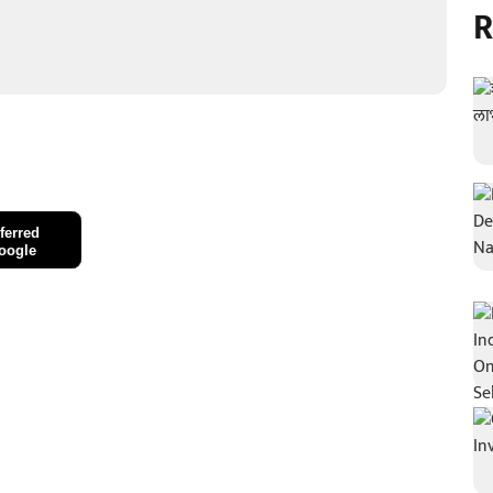
R
ferred
oogle