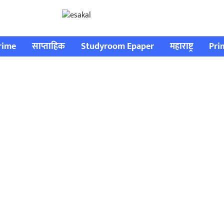
rime
साप्ताहिक
Studyroom Epaper
महाराष्ट्र
Pri