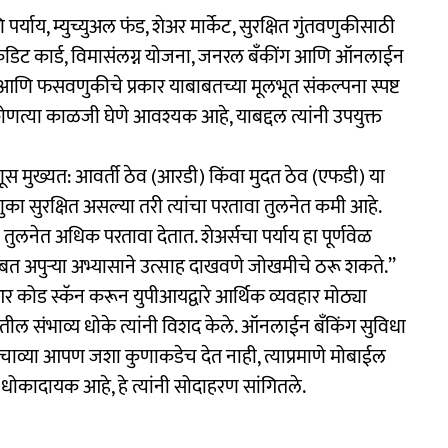
र्याय, म्युच्युअल फंड, शेअर मार्केट, सुरक्षित गुंतवणुकीसाठी
रेडिट कार्ड, विमासंलग्न योजना, जनरल बँकींग आणि ऑनलाईन
 आणि फसवणुकीचे प्रकार याबाबतच्या मूलभूत संकल्पना स्पष्ट
ोणत्या काळजी घेणे आवश्यक आहे, याबद्दल त्यांनी उपयुक्त
 माणूस मुख्यत: आवर्ती ठेव (आरडी) किंवा मुदत ठेव (एफडी) या
ुका सुरक्षित असल्या तरी त्यांचा परतावा तुलनेत कमी आहे.
 तुलनेत अधिक परतावा देतात. शेअर्सचा पर्याय हा पूर्णवेळ
बत अपुऱ्या अभ्यासाने उत्साह दाखवणे जोखमीचे ठरू शकते.’’
युआर कोड स्कॅन करून युपीआयद्वारे आर्थिक व्यवहार मोठ्या
ातील संभाव्य धोके त्यांनी विशद केले. ऑनलाईन बँकिंग सुविधा
 चाव्या आपण जशा कुणाकडेच देत नाही, त्याप्रमाणे मोबाईल
धोकादायक आहे, हे त्यांनी सोदाहरण सांगितले.