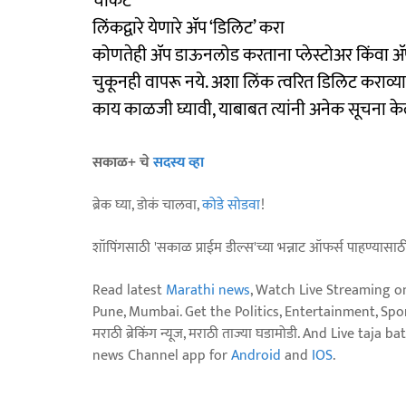
चौकट
लिंकद्वारे येणारे ॲप ‘डिलिट’ करा
कोणतेही ॲप डाऊनलोड करताना प्लेस्टोअर किंवा ॲपस
चुकूनही वापरू नये. अशा लिंक त्वरित डिलिट कराव्
काय काळजी घ्यावी, याबाबत त्यांनी अनेक सूचना के
सकाळ+ चे
सदस्य व्हा
ब्रेक घ्या, डोकं चालवा,
कोडे सोडवा
!
शॉपिंगसाठी 'सकाळ प्राईम डील्स'च्या भन्नाट ऑफर्स पाहण्यासा
Read latest
Marathi news
, Watch Live Streaming o
Pune, Mumbai. Get the Politics, Entertainment, Sports
मराठी ब्रेकिंग न्यूज, मराठी ताज्या घडामोडी. And Live t
news Channel app for
Android
and
IOS
.