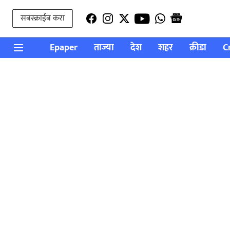
सबस्क्राईब करा
Epaper
ताज्या
देश
शहर
क्रीडा
C