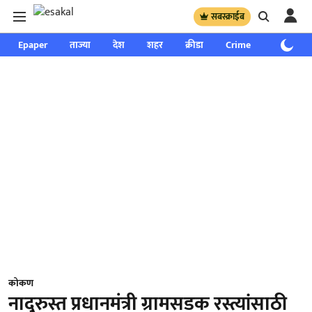
सबस्क्राईब
Epaper
ताज्या
देश
शहर
क्रीडा
Crime
साप्ताहिक
कोकण
नादुरुस्त प्रधानमंत्री ग्रामसडक रस्त्यांसाठी