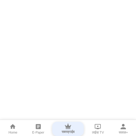
सबस्क्राईब
Home
E-Paper
लाईव्ह TV
सकाळ+