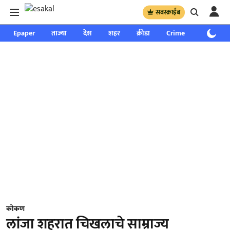
सबस्क्राईब
Epaper
ताज्या
देश
शहर
क्रीडा
Crime
साप्ताहिक
कोकण
लांजा शहरात चिखलाचे साम्राज्य