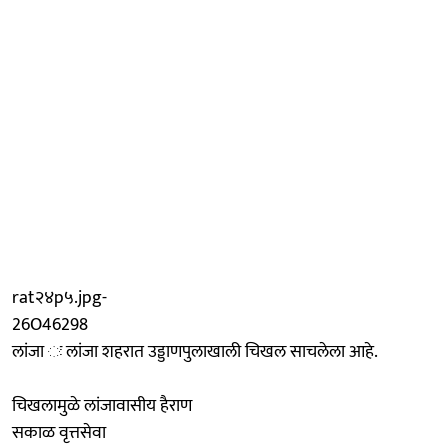
rat२४p५.jpg-
26O46298
लांजा ः लांजा शहरात उड्डाणपुलाखाली चिखल साचलेला आहे.
चिखलामुळे लांजावासीय हैराण
सकाळ वृत्तसेवा