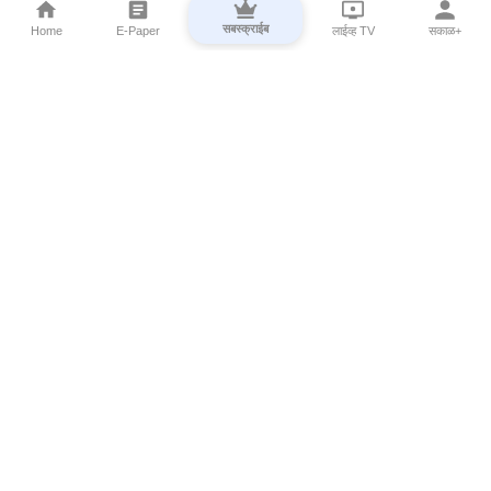
सबस्क्राईब
Home
E-Paper
लाईव्ह TV
सकाळ+
⌄
Marathi News
⌄
About Esakal
⌄
Digital Products
⌄
Sakal Programs
⌄
Print Products