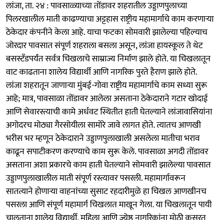
लांजा, ता. २४ : पावसाळ्याच्या तोंडावर शहरातील उड्डाणपुलाच्या
पिलरखालील माती काढण्याचा अट्टहास राष्ट्रीय महामार्गाचे काम करणाऱ्या
ठेकेदार कंपनीने केला आहे. याचा फटका सोमवारी झालेल्या पहिल्याच
जोरदार पावसात संपूर्ण शहराला बसला असून, लांजा हायस्कूल ते थेट
बसस्टँडपर्यंत सर्वत्र चिखलाचे साम्राज्य निर्माण झाले होते. या चिखलातून
वाट काढताना शालेय विद्यार्थी आणि नागरिक पुरते हैराण झाले होते.
लांजा शहरातून जाणाऱ्या मुंबई-गोवा राष्ट्रीय महामार्गाचे काम सध्या सुरू
आहे; मात्र, पावसाळा तोंडावर आलेला असताना ठेकेदाराने गटार खोदाई
आणि सेवारस्त्याची कामे अर्धवट स्थितीत हाती घेतल्याने लांजावासियांना
अगोदरच मोठ्या गैरसोयीला सामोरे जावे लागत होते. त्यातच आणखी
भरीस भर म्हणून ठेकेदाराने उड्डाणपुलाखाली असलेला मातीचा भराव
काढून सपाटीकरण करण्याचे काम सुरू केले. पावसाळा अगदी तोंडावर
असताना अशा प्रकारचे काम हाती घेतल्याने सोमवारी झालेल्या पावसात
उड्डाणपुलाखालील माती संपूर्ण रस्त्यावर पसरली. महामार्गावरून
सातत्याने होणाऱ्या वाहनांच्या सुसाट रहदारीमुळे हा चिखल आणखीनच
पसरला आणि संपूर्ण महामार्ग चिखलात माखून गेला. या चिखलातून पायी
चालताना शालेय विद्यार्थी, महिला आणि ज्येष्ठ नागरिकांना मोठी कसरत