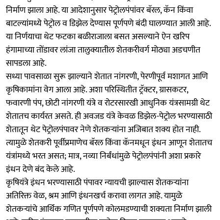
निर्माण झाला आहे. या आदेशानुसार पेट्रोलपंपांवर बॅरल, कॅन किंवा
बाटल्यांमध्ये पेट्रोल व डिझेल देण्यास पूर्णपणे बंदी घालण्यात आली आहे.
या निर्णयाचा थेट फटका बळीराजाला बसत असल्याने ऐन खरिप
हंगामाच्या तोंडावर लांजा तालुक्यातील शेतकरीवर्ग मोठ्या अडचणीत
सापडला आहे.
सध्या पावसाळा सुरू झाल्याने शेतात नांगरणी, पेरणीपूर्व मशागत आणि
कृषिकामांना वेग आला आहे. अशा परिस्थितीत ट्रॅक्टर, ग्रासकटर,
फवारणी पंप, छोटी नांगरणी यंत्रे व रोटरसारखी आधुनिक यंत्रसामग्री थेट
शेतातच कार्यरत असते. ही अवजड यंत्रे केवळ डिझेल-पेट्रोल भरण्यासाठी
शेतातून थेट पेट्रोलपंपावर नेणे शेतकऱ्यांना अजिबात शक्य होत नाही.
त्यामुळे शेतकरी पूर्वीप्रमाणेच बॅरल किंवा कॅनमधून इंधन आणून शेतातच
यंत्रांमध्ये भरत असत; मात्र, नव्या निर्बंधांमुळे पेट्रोलपंपांनी अशा प्रकारे
इंधन देणे बंद केले आहे.
कृषियंत्रे इंधन भरण्यासाठी पंपावर न्यायची झाल्यास शेतकऱ्यांना
अतिरिक्त वेळ, श्रम आणि इंधनखर्च करावा लागत आहे. यामुळे
शेतकऱ्यांचे आर्थिक गणित पूर्णपणे कोलमडण्याची शक्यता निर्माण झाली