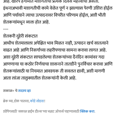
आहे. खरिप हंगामात मशागतीचा प्रत्येक दिवस महत्त्वाचा असतो.
इंधनाअभावी मशागतीची कामे वेळेत पूर्ण न झाल्यास पेरणी उशिरा होईल
आणि पर्यायाने त्याचा उत्पादनावर विपरीत परिणाम होईल, अशी भीती
शेतकऱ्यांमधून व्यक्त होत आहे.
----
शेतकरी दुहेरी संकटात
आधीच शेतमालाला अपेक्षित भाव मिळत नाही, उत्पादन खर्च सातत्याने
वाढत आहे आणि निसर्गाच्या लहरीपणाचा सामना करावा लागत आहे.
अशा दुहेरी संकटात सापडलेल्या शेतकऱ्यांच्या दैनंदिन कामांवर गदा
आणणाऱ्या या कठोर निर्णयाचा शासनाने तातडीने पुनर्विचार करावा आणि
शेतकऱ्यांसाठी या नियमात आवश्यक ती सवलत द्यावी, अशी मागणी
आता लांजा तालुक्यातील शेतकऱ्यांनी केली आहे.
सकाळ+ चे
सदस्य व्हा
ब्रेक घ्या, डोकं चालवा,
कोडे सोडवा
!
शॉपिंगसाठी 'सकाळ प्राईम डील्स'च्या भन्नाट ऑफर्स पाहण्यासाठी
क्लिक करा
.