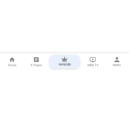
सबस्क्राईब
Home
E-Paper
लाईव्ह TV
सकाळ+
⌄
Marathi News