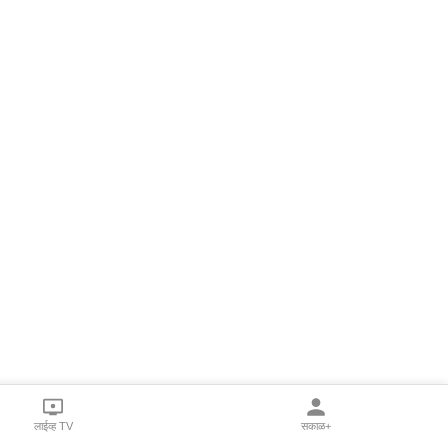
लाईव्ह TV
सकाळ+