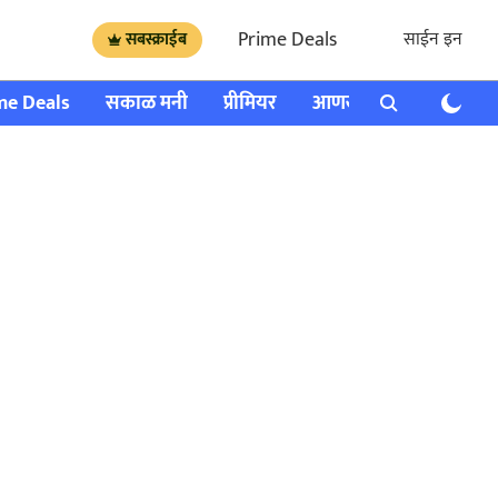
Prime Deals
साईन इन
सबस्क्राईब
me Deals
सकाळ मनी
प्रीमियर
आणखी
राशी भविष्य