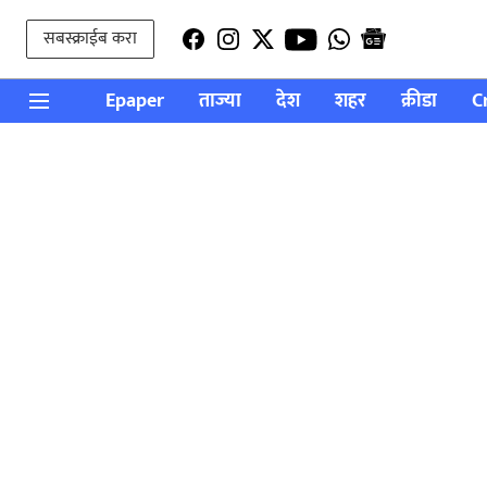
सबस्क्राईब करा
Epaper
ताज्या
देश
शहर
क्रीडा
C