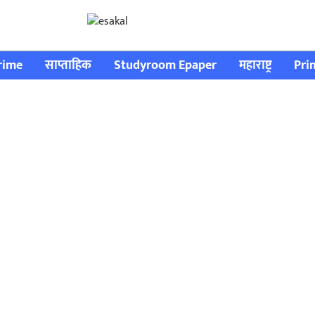
rime
साप्ताहिक
Studyroom Epaper
महाराष्ट्र
Pri