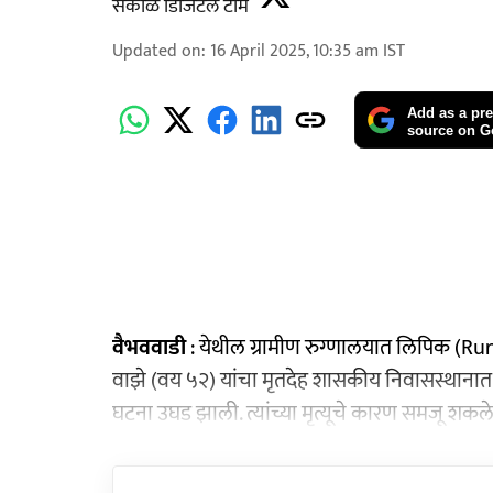
सकाळ डिजिटल टीम
Updated on
:
16 April 2025, 10:35 am
IST
Add as a pre
source on G
वैभववाडी
: येथील ग्रामीण रुग्णालयात लिपिक (Rur
वाझे (वय ५२) यांचा मृतदेह शासकीय निवासस्थानात 
घटना उघड झाली. त्यांच्या मृत्यूचे कारण समजू शकले