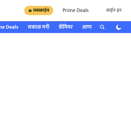
Prime Deals
साईन इन
सबस्क्राईब
me Deals
सकाळ मनी
प्रीमियर
आणखी
राशी भविष्य