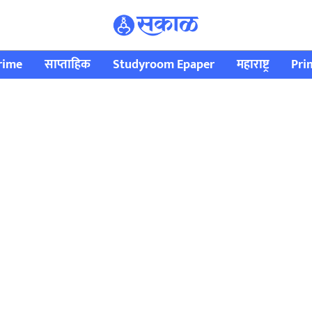
rime
साप्ताहिक
Studyroom Epaper
महाराष्ट्र
Pri