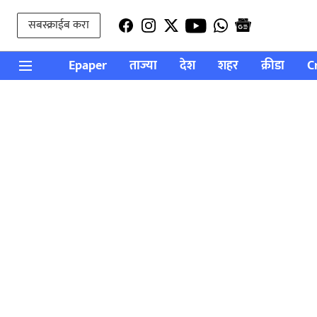
सबस्क्राईब करा
Epaper
ताज्या
देश
शहर
क्रीडा
C