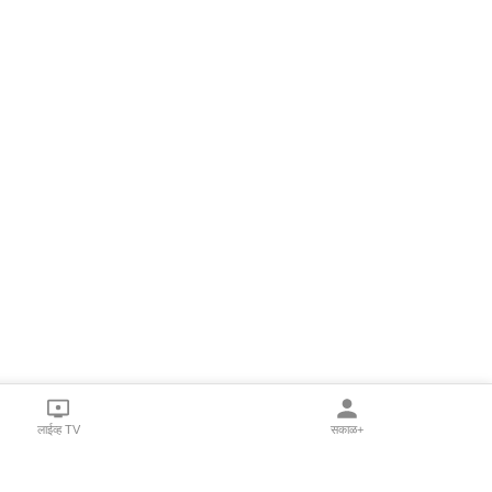
लाईव्ह TV
सकाळ+