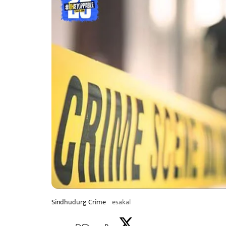
Sindhudurg Crime
esakal