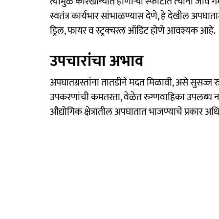
त्यामुळे कारखान्यात होणाऱ्या स्फोटांत त्‍यांना जीव
स्वतंत्र कार्यभार सांभाळण्यास देणे, हे देखील अपघा
ड्रिल, फायर व स्ट्रक्चरल ऑडिट होणे आवश्यक आहे.
उपचारांचा अभाव
अपघातग्रस्तांना तातडीने मदत मिळावी, असे सुसज्ज र
उपकरणांची कमतरता, वेळेत रुग्‍णवाहिका उपलब्‍ध न 
औद्योगिक क्षेत्रातील अपघातात भाजण्याचे प्रकार अ