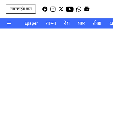
सबस्क्राईब करा
Epaper
ताज्या
देश
शहर
क्रीडा
C