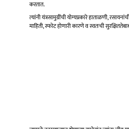
करतात.
त्‍यांनी यंत्रसामुग्रींची योग्‍यप्रकारे हाताळणी, रसा
माहिती, स्फोट होणारी कारणे व स्वतःची सुरक्षितते