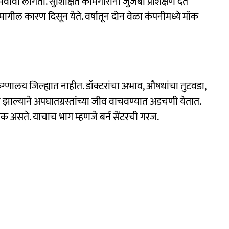
 गमवावा लागतो. सुशिक्षित कामगारांना जुजबी प्रशिक्षण देत
तामागील कारण दिसून येते. वर्षातून दोन वेळा कंपनीमध्ये मॉक
ुग्णालय जिल्ह्यात नाहीत. डॉक्टरांचा अभाव, औषधांचा तुटवडा,
झाल्‍याने अपघातग्रस्तांच्या जीव वाचवण्यात अडचणी येतात.
धिक असते. याचाच भाग म्हणजे बर्न सेंटरची गरज.