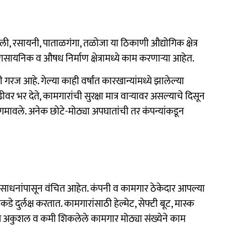
ोली, रसायनी, पाताळगंगा, तळोजा या ठिकाणी औद्योगिक क्षेत्र
रासायनिक व औषध निर्माण क्षेत्रामध्ये काम करणाऱ्या आहेत.
 आहे. गेल्‍या काही वर्षांत कारखान्यांमध्ये झालेल्‍या
र भर देते, कामगारांची सुरक्षा मात्र वाऱ्यावर असल्‍याचे दिसून
गमावले. अनेक छोटे-मोठ्या अपघातांची तर कंपन्यांकडून
षा साधनांपासून वंचित आहेत. कंपनी व कामगार ठेकेदार आपल्या
कडे दुर्लक्ष करतात. कामगारांसाठी हेल्मेट, सेफ्टी बूट, मास्क
ये अकुशल व कमी शिकलेले कामगार मोठ्या संख्येने काम