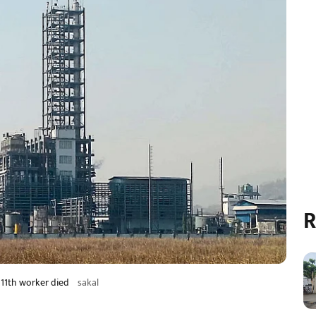
R
 11th worker died
sakal