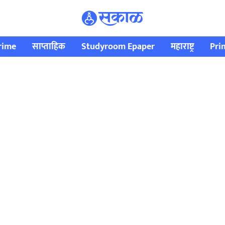
rime
साप्ताहिक
Studyroom Epaper
महाराष्ट्र
Pri