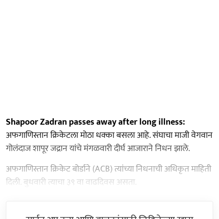
Shapoor Zadran passes away after long illness:
अफगाणिस्तान क्रिकेटला मोठा धक्का बसला आहे. संघाचा माजी वेगवान
गोलंदाज शापूर जद्रान यांचे मंगळवारी दीर्घ आजाराने निधन झाले.
अफगाणिस्तान क्रिकेट बोर्डाने (ACB) त्यांच्या निधनाची अधिकृत माहिती
दिली. बुधवारी त्याचा ३९ वा वाढदिवस असता.