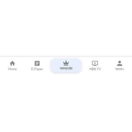
सबस्क्राईब
Home
E-Paper
लाईव्ह TV
सकाळ+
⌄
Marathi News