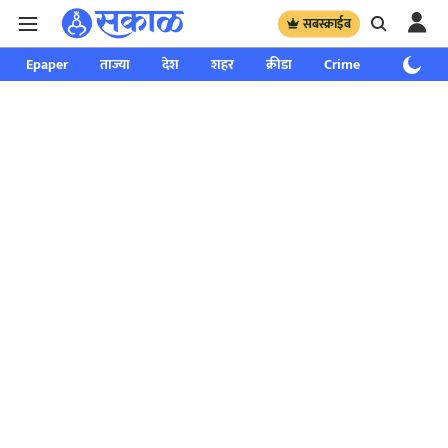
सबस्क्राईब
Epaper
ताज्या
देश
शहर
क्रीडा
Crime
साप्ताहिक