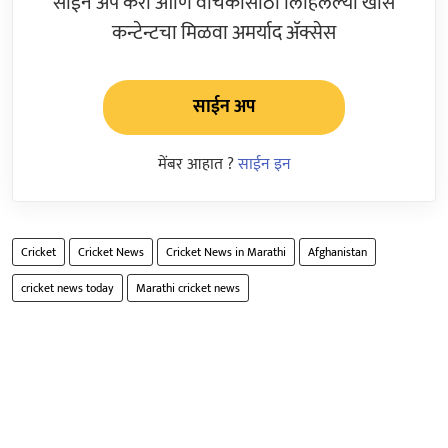
साईन अप करा आणि वाचकांसाठी लिहिलेल्या खास
कन्टेन्टचा मिळवा अमर्याद ॲक्सेस
साईन अप
मेंबर आहात ?
साईन इन
Cricket
Cricket News
Cricket News in Marathi
Afghanistan
cricket news today
Marathi cricket news