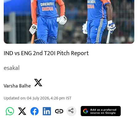
IND vs ENG 2nd T20I Pitch Report
esakal
Varsha Balhe
Updated on
:
04 July 2026, 4:26 pm
IST
Add as a preferred
source on Google