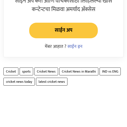
साईन अप करा आणि वाचकांसाठी लिहिलेल्या खास
कन्टेन्टचा मिळवा अमर्याद ॲक्सेस
साईन अप
मेंबर आहात ?
साईन इन
Cricket
sports
Cricket News
Cricket News in Marathi
IND vs ENG
cricket news today
latest cricket news