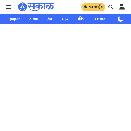
सबस्क्राईब
Epaper
ताज्या
देश
शहर
क्रीडा
Crime
साप्ताहिक