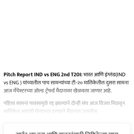
Pitch Report IND vs ENG 2nd T20I:
भारत आणि इंग्लंड(IND
vs ENG ) यांच्यातील पाच सामन्यांच्या टी-२० मालिकेतील दुसरा सामना
आज मँचेस्टरच्या ओल्ड ट्रॅफर्ड मैदानावर खेळवला जाणार आहे.
पहिला सामना पावसामुळे रद्द झाल्याने दोन्ही संघ आज विजय मिळवून
मालिकेत आघाडी घेण्याच्या इराद्याने मैदानात उतरतील.