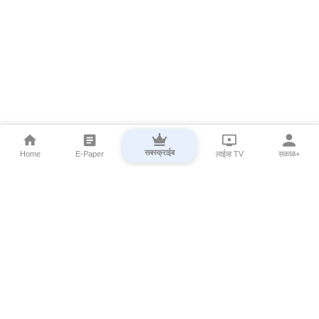
सबस्क्राईब
Home
E-Paper
लाईव्ह TV
सकाळ+
⌄
Marathi News