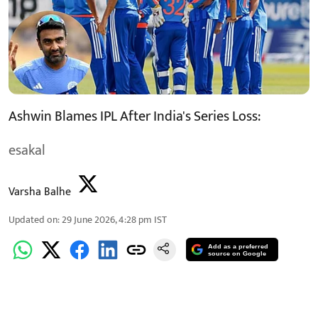
Ashwin Blames IPL After India's Series Loss:
esakal
Varsha Balhe
Updated on
:
29 June 2026, 4:28 pm
IST
Add as a preferred
source on Google