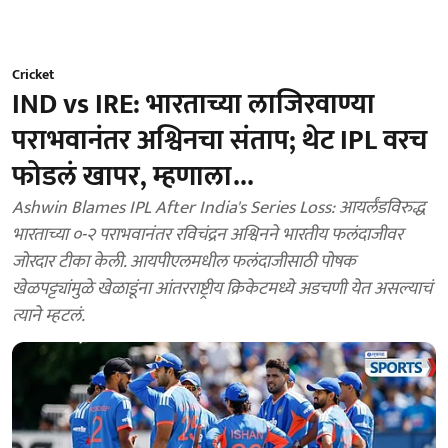
Cricket
IND vs IRE: भारताच्या लाजिरवाण्या
पराभवानंतर अश्विनचा संताप; थेट IPL वरच
फोडलं खापर, म्हणाला...
Ashwin Blames IPL After India's Series Loss: आयर्लंडविरुद्ध
भारताच्या ०-२ पराभवानंतर रविचंद्रन अश्विनने भारतीय फलंदाजीवर
जोरदार टीका केली. आयपीएलमधील फलंदाजीसाठी पोषक
खेळपट्ट्यांमुळे खेळाडूंना आंतरराष्ट्रीय क्रिकेटमध्ये अडचणी येत असल्याचं
त्याने म्हटलं.