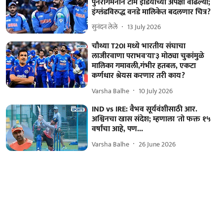
पुनरागमनाने टीम इंडियाच्या अपेक्षा वाढल्या;
इंग्लंडविरुद्ध वनडे मालिकेत बदलणार चित्र?
सुनंदन लेले
13 July 2026
चौथ्या T20I मध्ये भारतीय संघाचा
लाजीरवाणा पराभव'या'३ मोठ्या चुकांमुळे
मालिका गमावली,गंभीर हतबल, एकटा
कर्णधार श्रेयस करणार तरी काय?
Varsha Balhe
10 July 2026
IND vs IRE: वैभव सूर्यवंशीसाठी आर.
अश्विनचा खास संदेश; म्हणाला 'तो फक्त १५
वर्षांचा आहे, पण...
Varsha Balhe
26 June 2026