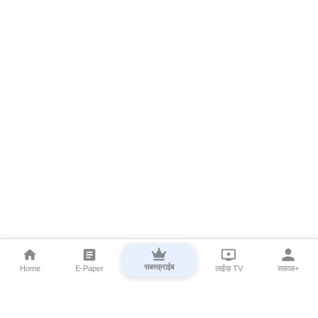
सबस्क्राईब
Home
E-Paper
लाईव्ह TV
सकाळ+