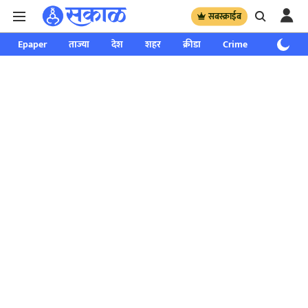
सबस्क्राईब
Epaper
ताज्या
देश
शहर
क्रीडा
Crime
साप्ताहिक