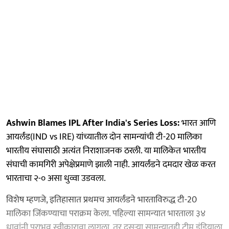
Ashwin Blames IPL After India's Series Loss:
भारत आणि
आयर्लंड(IND vs IRE) यांच्यातील दोन सामन्यांची टी-20 मालिका
भारतीय संघासाठी अत्यंत निराशाजनक ठरली. या मालिकेत भारतीय
संघाची कामगिरी अपेक्षेप्रमाणे झाली नाही. आयर्लंडने दमदार खेळ करत
भारताचा २-० असा धुव्वा उडवला.
विशेष म्हणजे, इतिहासात प्रथमच आयर्लंडने भारताविरुद्ध टी-20
मालिका जिंकण्याचा पराक्रम केला. पहिल्या सामन्यात भारताला ३४
धावांनी पराभव स्वीकारावा लागला, तर दुसऱ्या सामन्यातही टीम इंडियाला