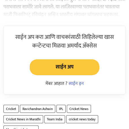
पराभवाला सामोरे जावे लागले. या लाजिरवाण्या पराभवानंतर भारताचा
माजी फिरकीपटू रविचंद्रन अश्विन भारतीय संघावर चांगलाच भडकला.
साईन अप करा आणि वाचकांसाठी लिहिलेल्या खास
कन्टेन्टचा मिळवा अमर्याद ॲक्सेस
साईन अप
मेंबर आहात ?
साईन इन
Cricket
Ravichandran Ashwin
IPL
Cricket News
Cricket News in Marathi
Team India
cricket news today