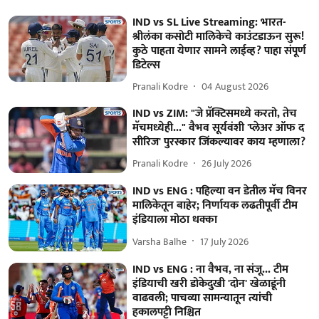
IND vs SL Live Streaming: भारत-
श्रीलंका कसोटी मालिकेचे काउंटडाऊन सुरू!
कुठे पाहता येणार सामने लाईव्ह? पाहा संपूर्ण
डिटेल्स
Pranali Kodre
04 August 2026
IND vs ZIM: "जे प्रॅक्टिसमध्ये करतो, तेच
मॅचमध्येही..." वैभव सूर्यवंशी 'प्लेअर ऑफ द
सीरिज' पुरस्कार जिंकल्यावर काय म्हणाला?
Pranali Kodre
26 July 2026
IND vs ENG : पहिल्या वन डेतील मॅच विनर
मालिकेतून बाहेर; निर्णायक लढतीपूर्वी टीम
इंडियाला मोठा धक्का
Varsha Balhe
17 July 2026
IND vs ENG : ना वैभव, ना संजू... टीम
इंडियाची खरी डोकेदुखी 'दोन' खेळाडूंनी
वाढवली; पाचव्या सामन्यातून त्यांची
हकालपट्टी निश्चित