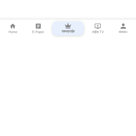
सबस्क्राईब
Home
E-Paper
लाईव्ह TV
सकाळ+
⌄
Marathi News
⌄
About Esakal
⌄
Digital Products