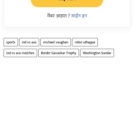
मेंबर आहात ?
साईन इन
sports
ind vs aus
michael vaughan
robin uthappa
ind vs aus matches
Border Gavaskar Trophy
Washington Sundar