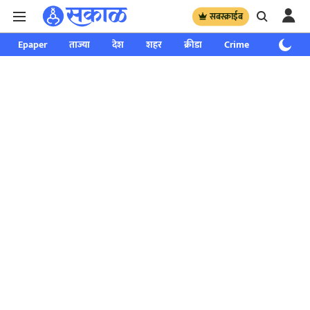
सबस्क्राईब
Epaper
ताज्या
देश
शहर
क्रीडा
Crime
साप्ताहिक