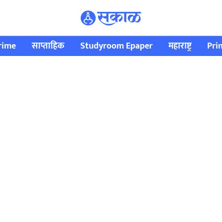
rime
साप्ताहिक
Studyroom Epaper
महाराष्ट्र
Pri