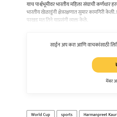
याच पार्श्वभूमीवर भारतीय महिला संघाची कर्णधार हरमन
भारतीय खेळाडूंनी क्षेत्ररक्षणात सुमार कामगिरी केल
परखड मत तिने याप्रसंगी व्यक्त केले.
साईन अप करा आणि वाचकांसाठी लिहिल
मेंबर 
World Cup
sports
Harmanpreet Kaur