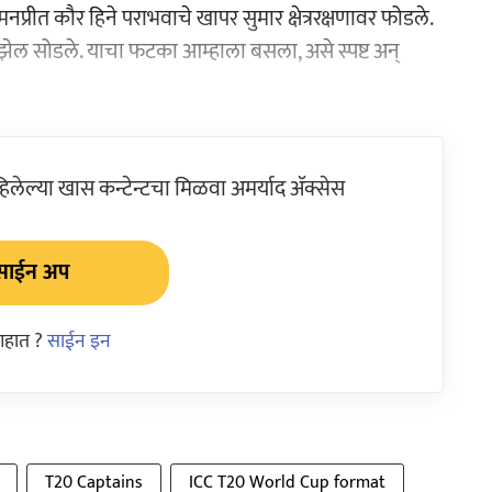
प्रीत कौर हिने पराभवाचे खापर सुमार क्षेत्ररक्षणावर फोडले.
ी. झेल सोडले. याचा फटका आम्हाला बसला, असे स्पष्ट अन्
ेल्या खास कन्टेन्टचा मिळवा अमर्याद ॲक्सेस
साईन अप
आहात ?
साईन इन
T20 Captains
ICC T20 World Cup format