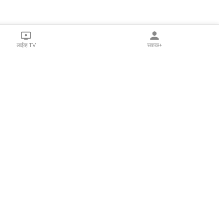
लाईव्ह TV
सकाळ+
l Programs
Print Products
Sakal Saptahik