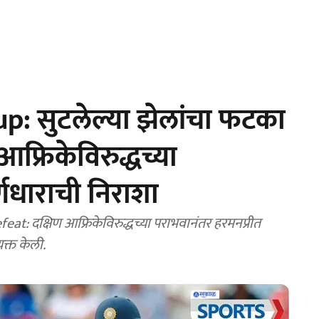
p: सुटलेल्या झेलांचा फटका
आफ्रिकेविरुद्धच्या
णधाराची निराशा
 दक्षिण आफ्रिकेविरुद्धच्या पराभवानंतर हरमनप्रीत
यक्त केली.