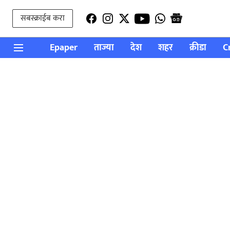
सबस्क्राईब करा
Epaper
ताज्या
देश
शहर
क्रीडा
C