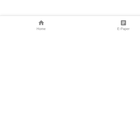
Home
E-Paper
Follow Us
Marathi News
Maharashtra N