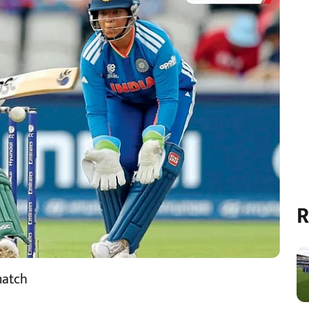
R
match