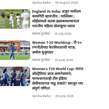
Varsha Balhe
06 August 2026
England Vs India: अजून सर्वोत्तम
कामगिरी व्हायचीय : यास्तिका ;
लॉर्ड्‌समध्ये शतक झळकावल्यानंतर
भारतीय महिला खेळाडूचा ध्यास
सकाळ वृत्तसेवा
14 July 2026
Women T-20 Worldcup : टी-२०
रणनीतीच्या फेरविचाराची गरज;
अमोल मुजुमदार
सकाळ वृत्तसेवा
30 June 2026
Women's T20 World Cup: भारत-
ऑस्ट्रेलिया आज आमनेसामने;
पराभवानंतरही टीम इंडिया
सेमीफायनल गाठू शकते? समजून घ्या
संपूर्ण गणित!
Varsha Balhe
28 June 2026