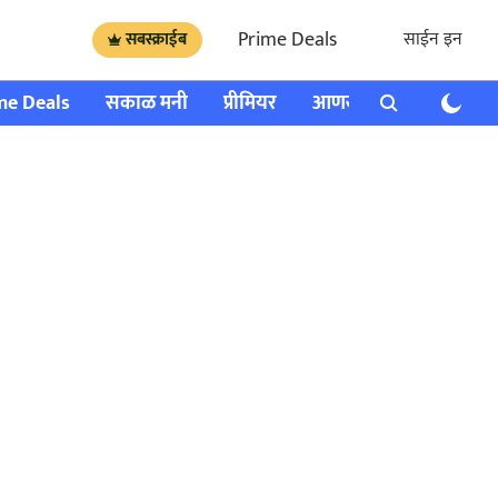
Prime Deals
साईन इन
सबस्क्राईब
me Deals
सकाळ मनी
प्रीमियर
आणखी
राशी भविष्य