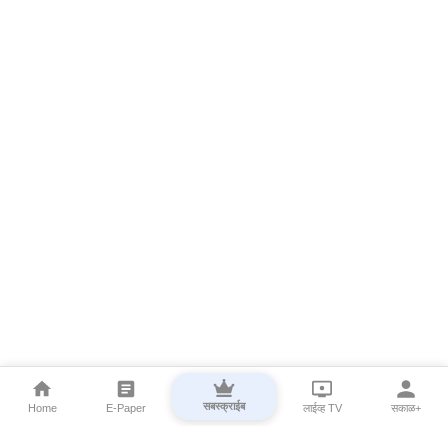
सबस्क्राईब
Home
E-Paper
लाईव्ह TV
सकाळ+