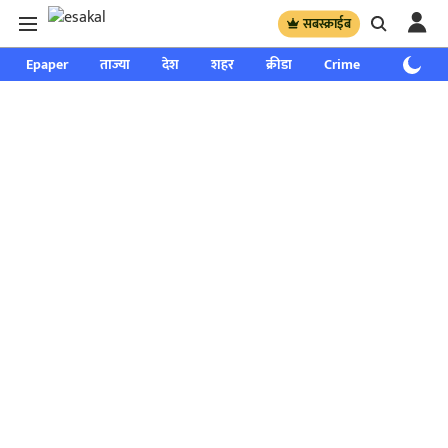
सबस्क्राईब
Epaper
ताज्या
देश
शहर
क्रीडा
Crime
साप्ताहिक