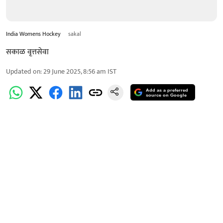
India Womens Hockey
sakal
सकाळ वृत्तसेवा
Updated on
:
29 June 2025, 8:56 am
IST
Add as a preferred
source on Google