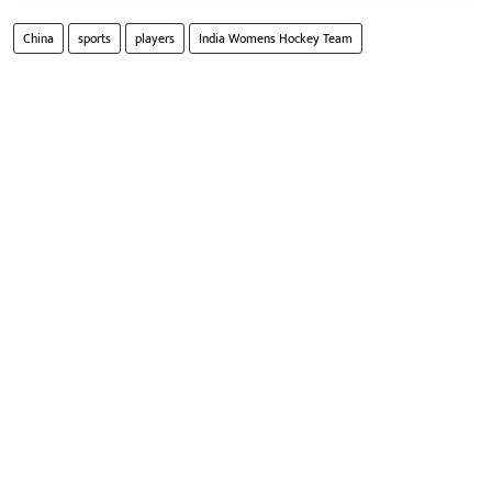
China
sports
players
India Womens Hockey Team