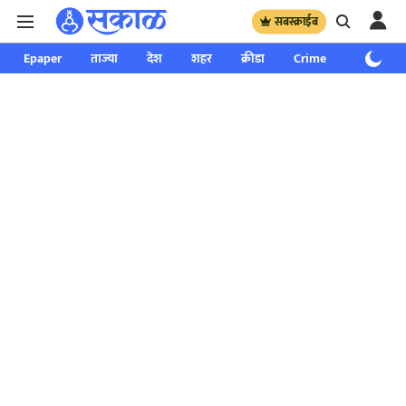
सबस्क्राईब
Epaper
ताज्या
देश
शहर
क्रीडा
Crime
साप्ताहिक