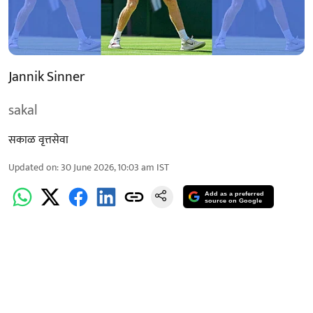
Jannik Sinner
sakal
सकाळ वृत्तसेवा
Updated on
:
30 June 2026, 10:03 am
IST
Add as a preferred
source on Google