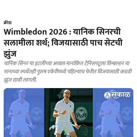
क्रीडा
Wimbledon 2026 : यानिक सिनरची
सलामीला शर्थ; विजयासाठी पाच सेटची
झुंज
यानिक सिनर या इटलीच्या अव्वल मानांकित टेनिसपटूला विम्बल्डन या
मानाच्या स्पर्धेतही पुरुष एकेरीमध्ये पहिल्याच फेरीत विजयासाठी कडवी
झुंज द्यावी लागली.