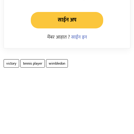
साईन अप
मेंबर आहात ?
साईन इन
victory
tennis player
wimbledon