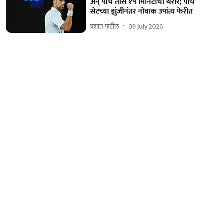
अन्‌ पाच तास १५ मिनिटांचा थरार; पाच
सेटच्या झुंजीनंतर नोवाक उपांत्य फेरीत
प्रशांत पाटील
09 July 2026