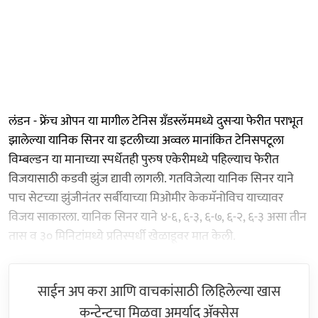
लंडन - फ्रेंच ओपन या मागील टेनिस ग्रँडस्लॅममध्ये दुसऱ्या फेरीत पराभूत
झालेल्या यानिक सिनर या इटलीच्या अव्वल मानांकित टेनिसपटूला
विम्बल्डन या मानाच्या स्पर्धेतही पुरुष एकेरीमध्ये पहिल्याच फेरीत
विजयासाठी कडवी झुंज द्यावी लागली. गतविजेत्या यानिक सिनर याने
पाच सेटच्या झुंजीनंतर सर्बीयाच्या मिओमीर केकमॅनोविच याच्यावर
विजय साकारला. यानिक सिनर याने ४-६, ६-३, ६-७, ६-२, ६-३ असा तीन
तास व ३० मिनिटांमध्ये प्रतिस्पर्धी खेळाडूवर मात केली.
साईन अप करा आणि वाचकांसाठी लिहिलेल्या खास
कन्टेन्टचा मिळवा अमर्याद ॲक्सेस