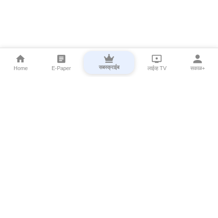
सबस्क्राईब
Home
E-Paper
लाईव्ह TV
सकाळ+
⌄
Marathi News
⌄
About Esakal
⌄