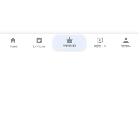
सबस्क्राईब
Home
E-Paper
लाईव्ह TV
सकाळ+
⌄
Marathi News
⌄
About Esakal
⌄
Digital Products