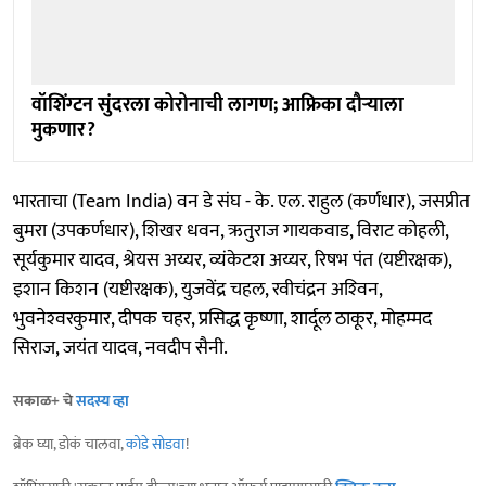
वॉशिंग्टन सुंदरला कोरोनाची लागण; आफ्रिका दौऱ्याला
मुकणार?
भारताचा (Team India) वन डे संघ - के. एल. राहुल (कर्णधार), जसप्रीत
बुमरा (उपकर्णधार), शिखर धवन, ऋतुराज गायकवाड, विराट कोहली,
सूर्यकुमार यादव, श्रेयस अय्यर, व्यंकेटश अय्यर, रिषभ पंत (यष्टीरक्षक),
इशान किशन (यष्टीरक्षक), युजवेंद्र चहल, रवीचंद्रन अश्‍विन,
भुवनेश्‍वरकुमार, दीपक चहर, प्रसिद्ध कृष्णा, शार्दूल ठाकूर, मोहम्मद
सिराज, जयंत यादव, नवदीप सैनी.
सकाळ+ चे
सदस्य व्हा
ब्रेक घ्या, डोकं चालवा,
कोडे सोडवा
!