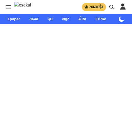
सबस्क्राईब
Epaper
ताज्या
देश
शहर
क्रीडा
Crime
साप्ताहिक