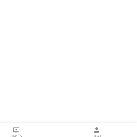
लाईव्ह TV
सकाळ+