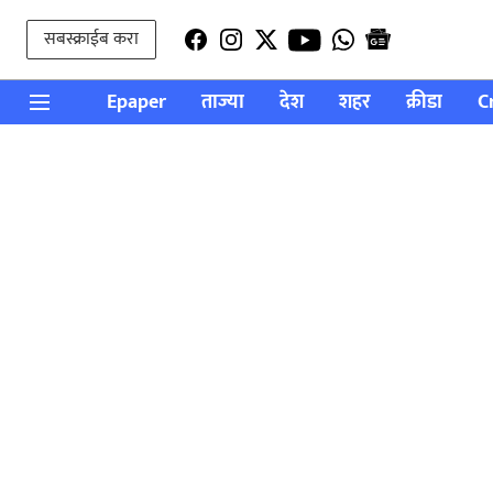
सबस्क्राईब करा
Epaper
ताज्या
देश
शहर
क्रीडा
C