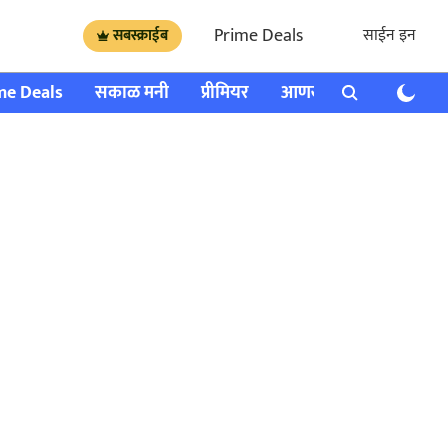
Prime Deals
साईन इन
सबस्क्राईब
me Deals
सकाळ मनी
प्रीमियर
आणखी
राशी भविष्य