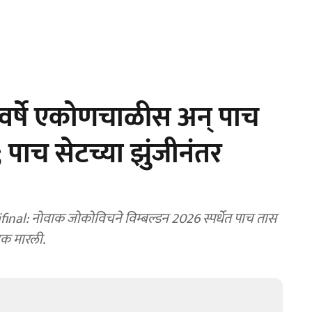
र्षे एकोणचाळीस अन्‌ पाच
 पाच सेटच्या झुंजीनंतर
: नोवाक जोकोविचने विम्बल्डन 2026 स्पर्धेत पाच तास
धडक मारली.