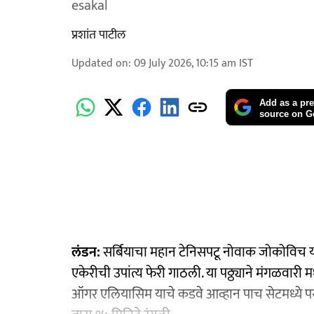
esakal
प्रशांत पाटील
Updated on
:
09 July 2026, 10:15 am
IST
Add as a pre
source on G
लंडन:
सर्बियाचा महान टेनिसपटू नोवाक जोकोविच याने ३९
एकेरीची उपांत्य फेरी गाठली. या पठ्ठ्याने मंगळवारी मध
ऑगर एलियासिम याचे कडवे आव्हान पाच सेटमध्ये परत