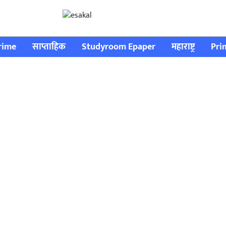
rime
साप्ताहिक
Studyroom Epaper
महाराष्ट्र
Pri