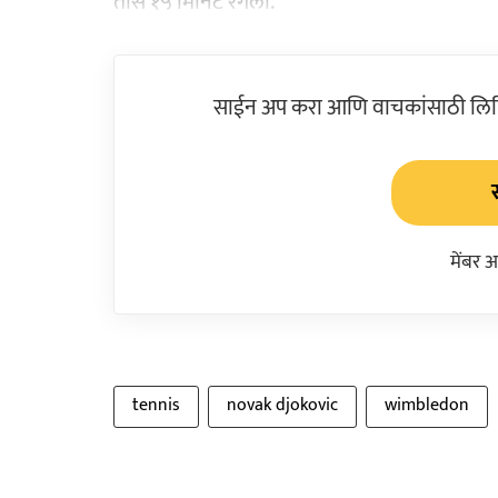
तास १५ मिनिटे रंगली.
साईन अप करा आणि वाचकांसाठी लिहिल
मेंबर 
tennis
novak djokovic
wimbledon