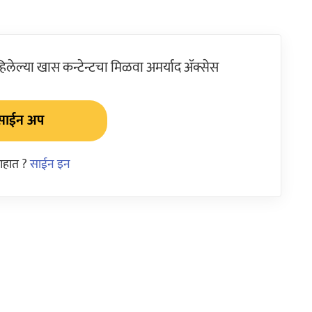
ेल्या खास कन्टेन्टचा मिळवा अमर्याद ॲक्सेस
साईन अप
आहात ?
साईन इन